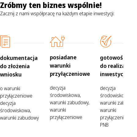
Zróbmy ten biznes wspólnie!
Zacznij z nami współpracę na każdym etapie inwestycji:
posiadane
gotowość
dokumentacja
warunki
do realizacji
do złożenia
przyłączeniowe
inwestycji
wniosku
decyzja
decyzja
o warunki
środowiskowa,
środowiskowa,
przyłączeniowe
warunki zabudowy,
warunki zabudow
decyzja
warunki
warunki
środowiskowa,
przyłączeniowe
przyłączeniowe +
warunki zabudowy
PNB