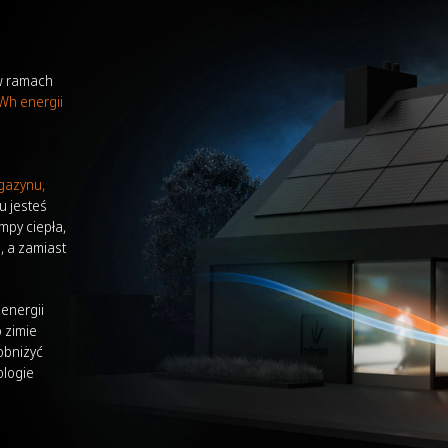
 w ramach
Wh energii
agazynu,
u jesteś
mpy ciepła,
, a zamiast
 energii
 zimie
obniżyć
ologie