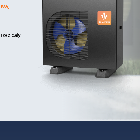
ową,
rzez cały