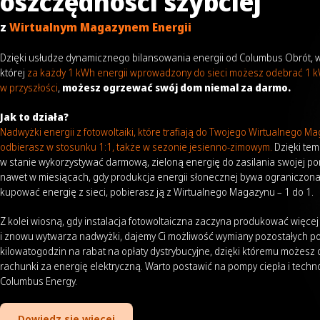
oszczędności szybciej
z
Wirtualnym Magazynem Energii
Dzięki usłudze dynamicznego bilansowania energii od Columbus Obrót,
której
za każdy 1 kWh energii wprowadzony do sieci możesz odebrać 1 k
w przyszłości
,
możesz ogrzewać swój dom niemal za darmo.
Jak to działa?
Nadwyżki energii z fotowoltaiki, które trafiają do Twojego Wirtualnego M
odbierasz w stosunku 1:1, także w sezonie jesienno-zimowym.
Dzięki tem
w stanie wykorzystywać darmową, zieloną energię do zasilania swojej po
nawet w miesiącach, gdy produkcja energii słonecznej bywa ograniczona
kupować energię z sieci, pobierasz ją z Wirtualnego Magazynu – 1 do 1.
Z kolei wiosną, gdy instalacja fotowoltaiczna zaczyna produkować więcej
i znowu wytwarza nadwyżki, dajemy Ci możliwość wymiany pozostałych po
kilowatogodzin na rabat na opłaty dystrybucyjne, dzięki któremu możesz 
rachunki za energię elektryczną. Warto postawić na pompy ciepła i techn
Columbus Energy.
Dowiedz się więcej