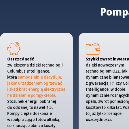
Pompa
Oszczędność
Szybki zwrot inwesty
zwiększona dzięki technologii
dzięki nowoczesnym
Columbus Intelligence,
technologiom OZE, jak
która
samodzielnie decyduje,
dynamiczne bilansowa
jakim urządzeniem ogrzewać
z gwarancją 1:1 czy C
i skąd brać energię elektryczną
Intelligence, w dobie
na działanie pompy ciepła
.
dynamicznie rosnących
Stosunek energii pobranej
opału, zwrot poniesion
do oddanej to nawet 1:5.
kosztów to kilka lat. Pó
Pompy ciepła doskonale
to już tylko rosnące
współpracują z fotowoltaiką,
oszczędności.
co znacząco obniża koszty