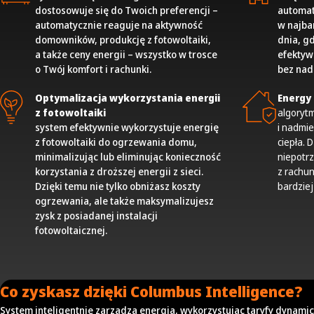
dostosowuje się do Twoich preferencji –
automat
automatycznie reaguje na aktywność
w najba
domowników, produkcję z fotowoltaiki,
dnia, g
a także ceny energii – wszystko w trosce
efekty
o Twój komfort i rachunki.
bez nad
Optymalizacja wykorzystania energii
Energy
z fotowoltaiki
algoryt
system efektywnie wykorzystuje energię
i nadmie
z fotowoltaiki do ogrzewania domu,
ciepła. 
minimalizując lub eliminując konieczność
niepotr
korzystania z droższej energii z sieci.
z rachun
Dzięki temu nie tylko obniżasz koszty
bardzie
ogrzewania, ale także maksymalizujesz
zysk z posiadanej instalacji
fotowoltaicznej.
Co zyskasz dzięki Columbus Intelligence?
System inteligentnie zarządza energią, wykorzystując taryfy dynami