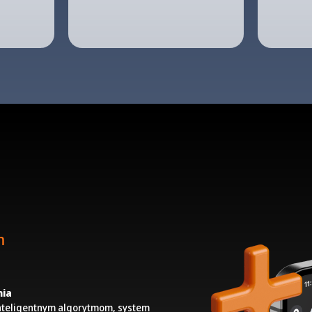
m
ia
inteligentnym algorytmom, system