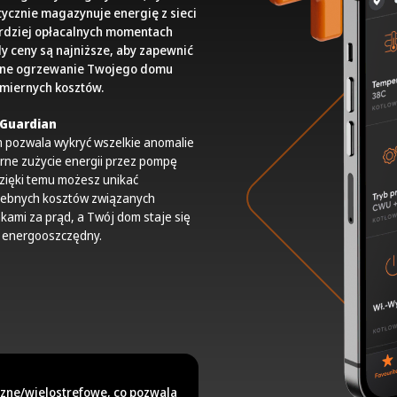
ycznie magazynuje energię z sieci
rdziej opłacalnych momentach
dy ceny są najniższe, aby zapewnić
wne ogrzewanie Twojego domu
miernych kosztów.
 Guardian
m pozwala wykryć wszelkie anomalie
rne zużycie energii przez pompę
Dzięki temu możesz unikać
zebnych kosztów związanych
kami za prąd, a Twój dom staje się
j energooszczędny.
czne/wielostrefowe, co pozwala