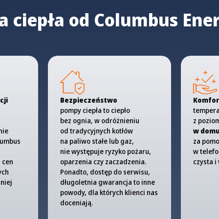
 ciepła od Columbus Ener
cji
Bezpieczeństwo
Komfor
pompy ciepła to ciepło
tempera
bez ognia, w odróżnieniu
z pozi
nie
od tradycyjnych kotłów
w domu 
olumbus
na paliwo stałe lub gaz,
za pomo
nie występuje ryzyko pożaru,
w telefo
 cen
oparzenia czy zaczadzenia.
czysta 
ych
Ponadto, dostęp do serwisu,
źniej
długoletnia gwarancja to inne
powody, dla których klienci nas
doceniają.