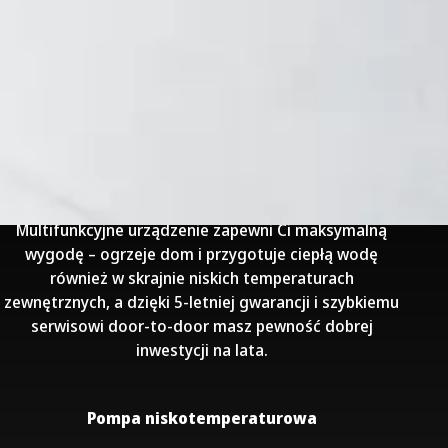
Pompa Ciepła Columbus PRO
.
Pompa ciepła Columbus z serii Pro to wysokiej jakości
materiały, precyzyjne wykonanie i połączenie
innowacyjnych technologii – inwerterowej i EVI.
Multifunkcyjne urządzenie zapewni Ci maksymalną
wygodę – ogrzeje dom i przygotuje ciepłą wodę
również w skrajnie niskich temperaturach
zewnętrznych, a dzięki 5-letniej gwarancji i szybkiemu
serwisowi door-to-door masz pewność dobrej
inwestycji na lata.
Pompa niskotemperaturowa