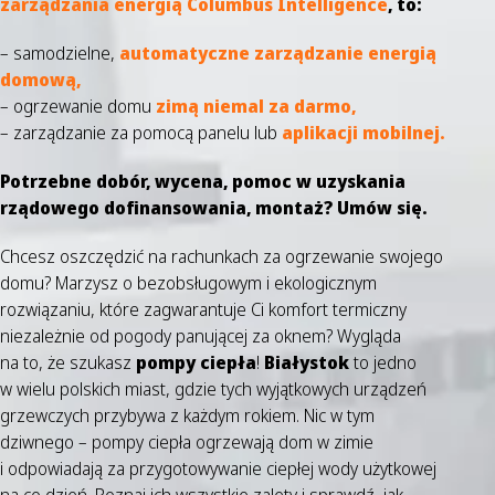
zarządzania energią Columbus Intelligence
, to:
–
samodzielne,
automatyczne zarządzanie energią
domową,
– ogrzewanie domu
zimą niemal za darmo,
– zarządzanie za pomocą panelu lub
aplikacji mobilnej.
Potrzebne dobór, wycena, pomoc w uzyskania
rządowego dofinansowania, montaż? Umów się.
Chcesz oszczędzić na rachunkach za ogrzewanie swojego
domu? Marzysz o bezobsługowym i ekologicznym
rozwiązaniu, które zagwarantuje Ci komfort termiczny
niezależnie od pogody panującej za oknem? Wygląda
na to, że szukasz
pompy ciepła
!
Białystok
to jedno
w wielu polskich miast, gdzie tych wyjątkowych urządzeń
grzewczych przybywa z każdym rokiem. Nic w tym
dziwnego – pompy ciepła ogrzewają dom w zimie
i odpowiadają za przygotowywanie ciepłej wody użytkowej