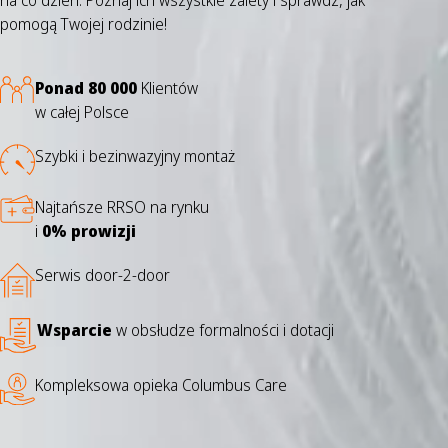
na co dzień. Poznaj ich wszystkie zalety i sprawdź, jak
pomogą Twojej rodzinie!
Ponad 80 000
Klientów
w całej Polsce
Szybki i bezinwazyjny montaż
Najtańsze RRSO na rynku
i
0% prowizji
Serwis door-2-door
Wsparcie
w obsłudze formalności i dotacji
Kompleksowa opieka Columbus Care