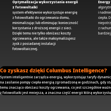
Optymalizacja wykorzystania energii
Energy
z fotowoltaiki
algoryt
system efektywnie wykorzystuje energię
i nadmie
z fotowoltaiki do ogrzewania domu,
ciepła. 
minimalizując lub eliminując konieczność
niepotr
korzystania z droższej energii z sieci.
z rachun
Dzięki temu nie tylko obniżasz koszty
bardzie
ogrzewania, ale także maksymalizujesz
zysk z posiadanej instalacji
fotowoltaicznej.
Co zyskasz dzięki Columbus Intelligence?
System inteligentnie zarządza energią, wykorzystując taryfy dynami
na zasilanie pompy ciepła energią zgromadzoną w godzinach, gdy sta
temu znacząco obniżasz koszty ogrzewania, co jest szczególnie ważn
z fotowoltaiki jest mniejsza, a znaczna część energii którą wykorzystu