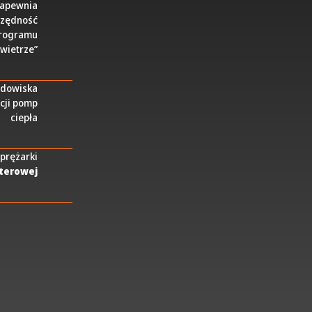
apewnia
czędność
 programu
owietrze”
odowiska
cji pomp
ciepła
prężarki
rterowej