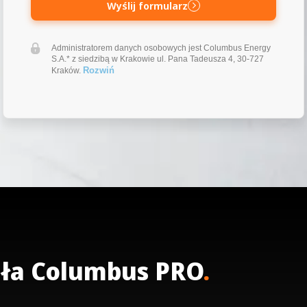
Wyślij formularz
Administratorem danych osobowych jest Columbus Energy
S.A.* z siedzibą w Krakowie ul. Pana Tadeusza 4, 30-727
Rozwiń
Kraków.
ła Columbus PRO
.