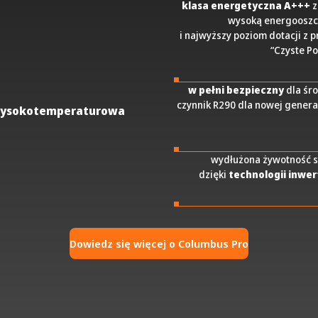
klasa energetyczna A+++
z
wysoką energoosz
i najwyższy poziom dotacji z
“Czyste P
w pełni bezpieczny
dla śr
czynnik R290 dla nowej genera
ysokotemperaturowa
wydłużona żywotność s
dzięki
technologii inwe
Dowiedz się więcej o Columbus Pro