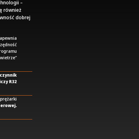
hnologii –
ę również
ewność dobrej
apewnia
czędność
 programu
owietrze”
czynnik
iczy R32
prężarki
terowej.