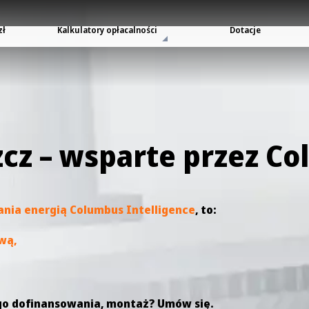
zł
Kalkulatory opłacalności
Dotacje
cz – wsparte przez Co
nia energią Columbus Intelligence
, to:
wą,
go dofinansowania, montaż? Umów się.