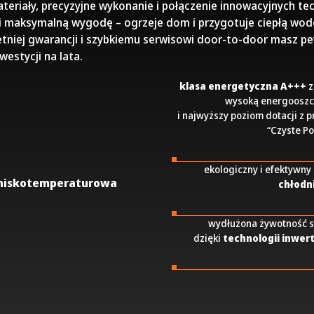
teriały, precyzyjne wykonanie i połączenie innowacyjnych tec
 Ci maksymalną wygodę – ogrzeje dom i przygotuje ciepłą wod
letniej gwarancji i szybkiemu serwisowi door-to-door masz p
westycji na lata.
klasa energetyczna A+++
z
wysoką energoosz
i najwyższy poziom dotacji z
“Czyste P
ekologiczny i efektywny
niskotemperaturowa
chłodn
wydłużona żywotność s
dzięki
technologii inwer