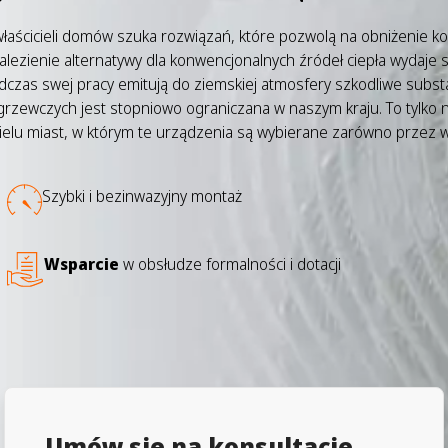
właścicieli domów szuka rozwiązań, które pozwolą na obniżenie k
nalezienie alternatywy dla konwencjonalnych źródeł ciepła wydaj
podczas swej pracy emitują do ziemskiej atmosfery szkodliwe subst
rzewczych jest stopniowo ograniczana w naszym kraju. To tylko n
ielu miast, w którym te urządzenia są wybierane zarówno przez wł
Szybki i bezinwazyjny montaż
Wsparcie
w obsłudze formalności i dotacji
Umów się na konsultację