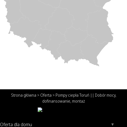
Strona główna
>
Oferta
>
Pompy ciepła Toruń || Dobór mocy,
dofinansowanie, montaż
Oferta dla domu