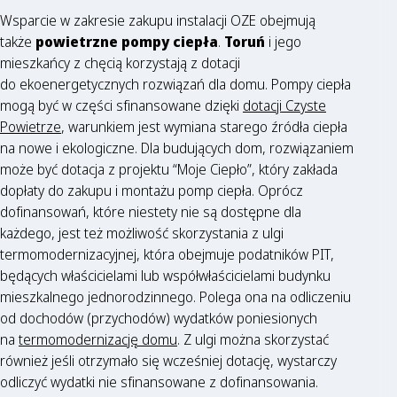
Wsparcie w zakresie zakupu instalacji OZE obejmują
także
powietrzne pompy ciepła
.
Toruń
i jego
mieszkańcy z chęcią korzystają z dotacji
do ekoenergetycznych rozwiązań dla domu. Pompy ciepła
mogą być w części sfinansowane dzięki
dotacji Czyste
Powietrze
, warunkiem jest wymiana starego źródła ciepła
na nowe i ekologiczne. Dla budujących dom, rozwiązaniem
może być dotacja z projektu “Moje Ciepło”, który zakłada
dopłaty do zakupu i montażu pomp ciepła. Oprócz
dofinansowań, które niestety nie są dostępne dla
każdego, jest też możliwość skorzystania z ulgi
termomodernizacyjnej, która obejmuje podatników PIT,
będących właścicielami lub współwłaścicielami budynku
mieszkalnego jednorodzinnego. Polega ona na odliczeniu
od dochodów (przychodów) wydatków poniesionych
na
termomodernizację domu
. Z ulgi można skorzystać
również jeśli otrzymało się wcześniej dotację, wystarczy
odliczyć wydatki nie sfinansowane z dofinansowania.