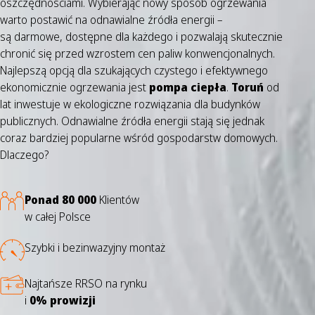
oszczędnościami. Wybierając nowy sposób ogrzewania
warto postawić na odnawialne źródła energii –
są darmowe, dostępne dla każdego i pozwalają skutecznie
chronić się przed wzrostem cen paliw konwencjonalnych.
Najlepszą opcją dla szukających czystego i efektywnego
ekonomicznie ogrzewania jest
pompa ciepła
.
Toruń
od
lat inwestuje w ekologiczne rozwiązania dla budynków
publicznych. Odnawialne źródła energii stają się jednak
coraz bardziej popularne wśród gospodarstw domowych.
Dlaczego?
Ponad 80 000
Klientów
w całej Polsce
Szybki i bezinwazyjny montaż
Najtańsze RRSO na rynku
i
0% prowizji