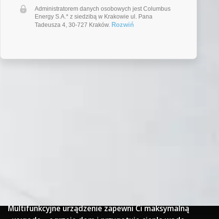
Administratorem danych osobowych jest Columbus
Energy S.A.* z siedzibą w Krakowie ul. Pana
Rozwiń
Tadeusza 4, 30-727 Kraków.
Pompa Ciepła Columbus PRO
.
Pompa ciepła Columbus z serii Pro to wysokiej jakości
materiały, precyzyjne wykonanie i połączenie
innowacyjnych technologii – inwerterowej i EVI.
Multifunkcyjne urządzenie zapewni Ci maksymalną