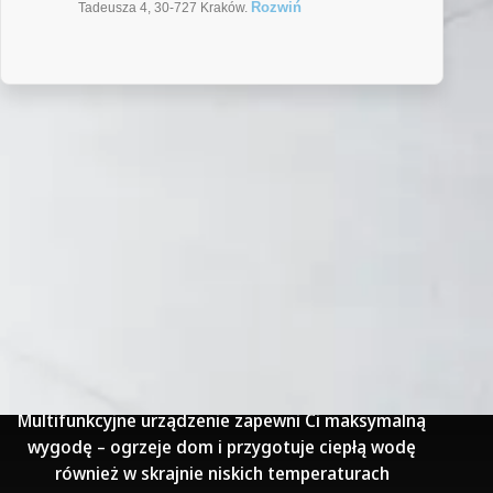
Rozwiń
Tadeusza 4, 30-727 Kraków.
Pompa Ciepła Columbus PRO
.
Pompa ciepła Columbus z serii Pro to wysokiej jakości
materiały, precyzyjne wykonanie i połączenie
innowacyjnych technologii – inwerterowej i EVI.
Multifunkcyjne urządzenie zapewni Ci maksymalną
wygodę – ogrzeje dom i przygotuje ciepłą wodę
również w skrajnie niskich temperaturach