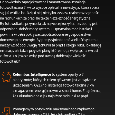
Odpowiednio zaprojektowana i zamontowana instalacja
fotowoltaiczna 7 kw to wysoce opłacalna inwestycja, która spłaca
się już w kilka lat. Dzięki niej nie tylko zyskasz realne oszczędności
na rachunkach za prąd ale także niezależność energetyczną.
By fotowoltaika przyniosła jak najwięcej korzyści, niezbędny jest
odpowiedni dobór mocy systemu. Optymalna moc instalacji
powinna w pełni pokrywać zapotrzebowanie gospodarstwa
domowego na energię. By precyzyjnie dobrać wielkość systemu
należy wziąć pod uwagę rachunki za prąd z całego roku, lokalizację
instalacji, ale także przyszłe plany które mogą wpłynąć na wzrost
zużycia. Co jeszcze wziąć pod uwagę dobierając wielkość
fotowoltaiki?
Columbus Intelligence
to system oparty o 7
algorytmów, którytch celem głównym jest zarządzanie
urządzeniami OZE (np. instalacja fotowoltaiczna 7 kw
z magazynem energii) niczym w smart home. Z tą różnicą,
że Columbus dba o jak najniższe rachunki za prąd.
Pomagamy w pozyskaniu maksymalnego rządowego
dofinansowania na OZE. Jeśli fotowoltaika 7 kw,