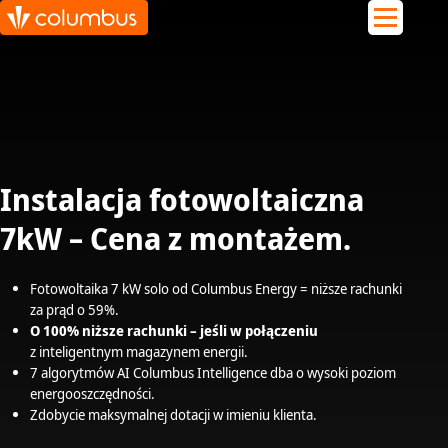
Instalacja
fotowoltaiczna
7kW – Cena z montażem.
Fotowoltaika
7 kW solo od Columbus Energy = niższe rachunki
za prąd o 59%.
O 100% niższe rachunki – jeśli w połączeniu
z
inteligentnym magazynem energii
.
7 algorytmów
AI Columbus Intelligence
dba o wysoki poziom
energooszczędności.
Zdobycie maksymalnej dotacji w imieniu klienta.