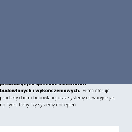
O firmie
:
Greinplast Plus to sieć składów budowlanych,
prowadzących sprzedaż materiałów
budowlanych i wykończeniowych.
Firma oferuje
produkty chemii budowlanej oraz systemy elewacyjne jak
np. tynki, farby czy systemy dociepleń.