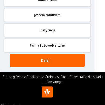
Jestem rolnikiem
Instytucja
Farmy fotowoltaiczne
Dalej
Strona główna
>
Realizacje
>
Greinplast Plus – fotowoltaika dla składu
budowlanego