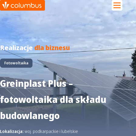
Realizacje
dla biznesu
Fotowoltaika
Greinplast Plus –
fotowoltaika dla składu
budowlanego
Lokalizacja:
woj. podkarpackie i lubelskie