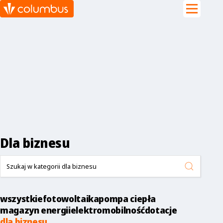
Dla biznesu
wszystkie
fotowoltaika
pompa ciepła
magazyn energii
elektromobilność
dotacje
dla biznesu