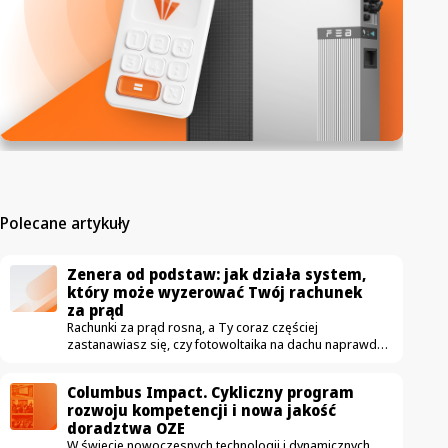
Polecane artykuły
Zenera od podstaw: jak działa system,
który może wyzerować Twój rachunek
za prąd
Rachunki za prąd rosną, a Ty coraz częściej
zastanawiasz się, czy fotowoltaika na dachu naprawdę
się opłaca. Właśnie ruszamy z nowym cyklem wideo
„Zenera od podstaw”, w którym krok po kroku
Columbus Impact. Cykliczny program
pokażemy, jak działa rozwiązanie pozwalające
rozwoju kompetencji i nowa jakość
sprowadzić rachunek za prąd do zera – i skąd bierze
doradztwa OZE
się ta gwarancja. W pierwszym odcinku Michał Kopyść,
W świecie nowoczesnych technologii i dynamicznych
ekspert od nowoczesnej energetyki prosumenckiej,