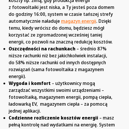
koszty np. zimą, gdy produkcja energii
z fotowoltaiki jest niska, a Ty jesteś poza domem
do godziny 16:00, system w czasie tańszej strefy
automatycznie naładuje
magazyn energii
. Dzięki
temu, kiedy wrócisz do domu, będziesz mógł
korzystać ze zgromadzonej wcześniej taniej
energii, co pozwoli na znaczną redukcję kosztów.
Oszczędności na rachunkach
– średnio 87%
niższe rachunki niż bez jakichkolwiek instalacji,
do 58% niższe rachunki od innych dostępnych
rozwiązań (sama fotowoltaika z magazynem
energii).
Wygoda i komfort
– użytkownicy mogą
zarządzać wszystkimi swoimi urządzeniami –
fotowoltaiką, magazynem energii, pompą ciepła,
ładowarką EV, magazynem ciepła – za pomocą
jednej aplikacji.
Codzienne rozliczenie kosztów energii
– masz
pełną kontrolę nad wydatkami na energię. System