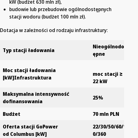
kW (budżet 630 mln zł),
budowie lub przebudowie ogólnodostępnych
stacji wodoru (budżet 100 mln zł).
Dotacja w zależności od rodzaju infrastruktury:
Nieogólnodost
Typ stacji ładowania
ępne
Moc stacji ładowania
moc stacji ≥
[kW]
Infrastruktura
22 kW
Maksymalna intensywność
25%
dofinansowania
Budżet
70 mln PLN
Oferta stacji GoPower
22/30/50/60/18
od Columbus [kW]
0/360