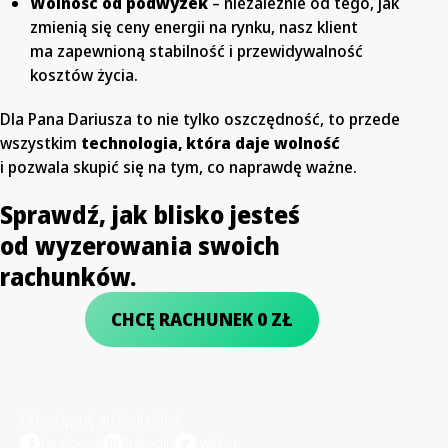
Wolność od podwyżek
– niezależnie od tego, jak
zmienią się ceny energii na rynku, nasz klient
ma zapewnioną stabilność i przewidywalność
kosztów życia.
Dla Pana Dariusza to nie tylko oszczędność, to przede
wszystkim
technologia, która daje wolność
i pozwala skupić się na tym, co naprawdę ważne.
Sprawdź, jak blisko jesteś
od wyzerowania swoich
rachunków.
CHCĘ RACHUNEK 0 ZŁ
Udostępnij artykuł dalej
facebook
linkedin
twitter