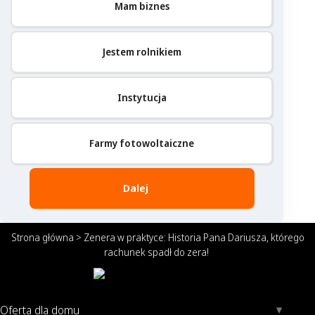
Mam biznes
Jestem rolnikiem
Instytucja
Farmy fotowoltaiczne
Dalej
Strona główna
>
Zenera w praktyce: Historia Pana Dariusza, którego
rachunek spadł do zera!
Oferta dla domu