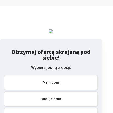
niektórych odbiorców mogą wzrosnąć jeszcze…
zapytaj o ofertę
Columbus
Otrzymaj ofertę skrojoną pod
siebie!
Wybierz jedną z opcji.
Mam dom
Buduję dom