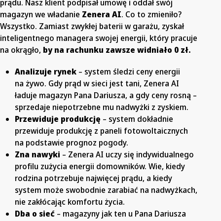
prądu. Nasz klient podpisał umowę i oddał swój
magazyn we władanie
Zenera AI
. Co to zmieniło?
Wszystko. Zamiast zwykłej baterii w garażu, zyskał
inteligentnego managera swojej energii, który pracuje
na okrągło,
by na rachunku zawsze widniało 0 zł.
Analizuje rynek
– system śledzi ceny energii
na żywo. Gdy prąd w sieci jest tani, Zenera AI
ładuje magazyn Pana Dariusza, a gdy ceny rosną –
sprzedaje niepotrzebne mu nadwyżki z zyskiem.
Przewiduje produkcję
– system dokładnie
przewiduje produkcję z paneli fotowoltaicznych
na podstawie prognoz pogody.
Zna nawyki
– Zenera AI uczy się indywidualnego
profilu zużycia energii domowników. Wie, kiedy
rodzina potrzebuje najwięcej prądu, a kiedy
system może swobodnie zarabiać na nadwyżkach,
nie zakłócając komfortu życia.
Dba o sieć
– magazyny jak ten u Pana Dariusza