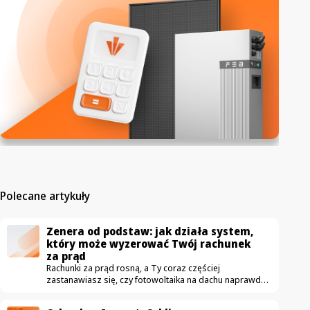
Polecane artykuły
Zenera od podstaw: jak działa system,
który może wyzerować Twój rachunek
za prąd
Rachunki za prąd rosną, a Ty coraz częściej
zastanawiasz się, czy fotowoltaika na dachu naprawdę
się opłaca. Właśnie ruszamy z nowym cyklem wideo
„Zenera od podstaw”, w którym krok po kroku