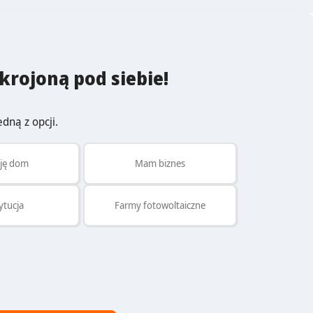
krojoną pod siebie!
dną z opcji.
ję dom
Mam biznes
ytucja
Farmy fotowoltaiczne