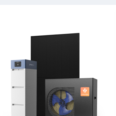
zapytaj o ofertę
Columbus