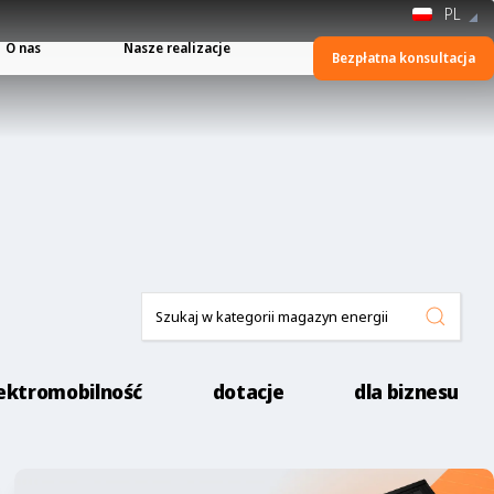
PL
O nas
Nasze realizacje
Bezpłatna konsultacja
ektromobilność
dotacje
dla biznesu