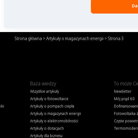
Da
Strona główna
>
Artykuły o magazynach energii
>
Strona 3
Baza wiedzy
To może Ci
Wszystkie artykuły
Newsletter
Artykuły o fotowoltaice
Mój prąd 6.0
iki
Artykuły o pompach ciepła
Dofinansowani
Artykuły o magazynach energii
Fotowoltaika 
Artykuły o elektromobilności
Czyste powiet
Artykuły o dotacjach
Termomoderni
Artykuły dla biznesu