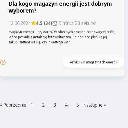
Dla kogo magazyn energii jest dobrym
wyborem?
12.06.2024
4.5 (34)
9 minut 58 sekund
Magazyn energii – czy warto? W obecnych czasach coraz więcej osób,
które posiadają instalację fotowoltaiczną lub dopiero planują jej
zakup, zastanawia się, czy inwestycja w&n...
Czytaj artykuł
Artykuły o magazynach energii
« Poprzednie
1
2
3
4
5
Następne »