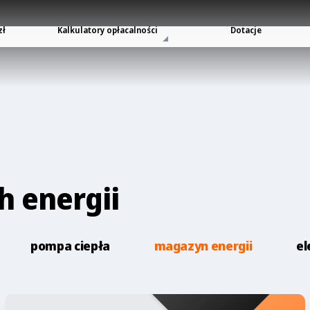
zł
Kalkulatory opłacalności
Dotacje
h energii
pompa ciepła
magazyn energii
el