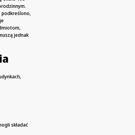
orodzinnym.
e podkreślono,
je
odmiotom,
 muszą jednak
ia
u
udynkach,
ogli składać