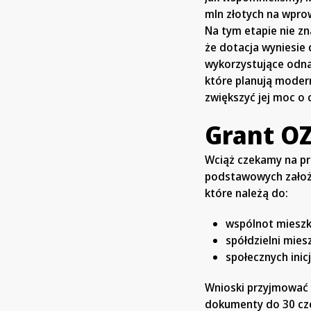
mln złotych na wpro
Na tym etapie nie z
że dotacja wyniesie 
wykorzystujące odna
które planują modern
zwiększyć jej moc o 
Grant OZ
Wciąż czekamy na prz
podstawowych założe
które należą do:
wspólnot miesz
spółdzielni mie
społecznych ini
Wnioski przyjmować 
dokumenty do 30 cz