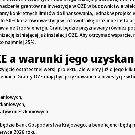
wadzenie grantów na inwestycje w OZE w budownictwie wiel
namy konkretnych limitów dofinansowania, jednak w projekci
do 50% kosztów inwestycji w fotowoltaikę oraz inne instalac
wialne źródła energii. Grant będzie przyznawany również p
izację istniejącej już instalacji OZE. Aby otrzymać wsparcie,
co najmniej 25%.
E a warunki jego uzyskan
yjęcie ostatecznej wersji projektu, ale wiemy już o jego kilk
niach. Granty OZE mają być przyznawane na inwestycje w b
kaniowych,
szkaniowych,
cjatyw mieszkaniowych.
będzie Bank Gospodarstwa Krajowego, a beneficjenci będą m
erwca 2026 roku.