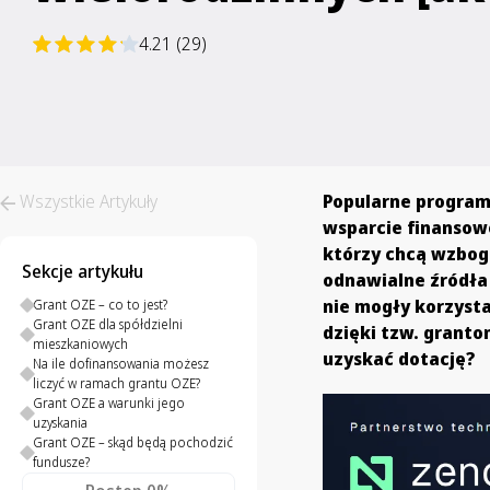
4.21 (29)
Wszystkie Artykuły
Popularne program
wsparcie finansowe
którzy chcą wzbog
Sekcje artykułu
odnawialne źródła 
nie mogły korzysta
Grant OZE – co to jest?
Grant OZE dla spółdzielni
dzięki tzw. granto
mieszkaniowych
uzyskać dotację?
Na ile dofinansowania możesz
liczyć w ramach grantu OZE?
Grant OZE a warunki jego
uzyskania
Grant OZE – skąd będą pochodzić
fundusze?