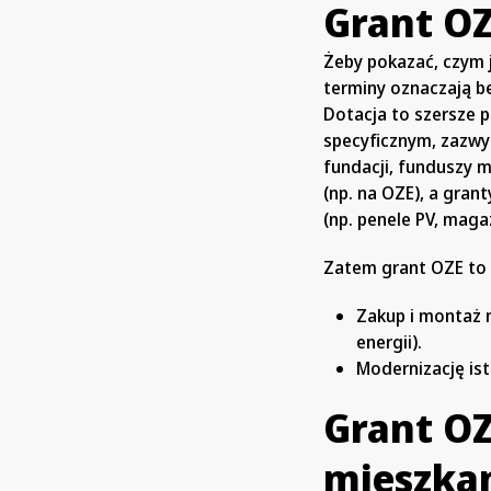
Grant OZE
Żeby pokazać, czym j
terminy oznaczają be
Dotacja to szersze p
specyficznym, zazwy
fundacji, funduszy 
(np. na OZE), a gran
(np. penele PV, maga
Zatem grant OZE to 
Zakup i montaż n
energii).
Modernizację istn
Grant OZ
mieszka