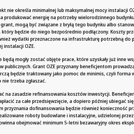
kt nie określa minimalnej lub maksymalnej mocy instalacji O
na produkować energię na potrzeby wielorodzinnego budynku.
 grant, mogą być związane z bryłą tego budynku albo stanow
 który będzie do niego bezpośrednio podłączony. Koszty prz
nież wydatki przeznaczone na infrastrukturę potrzebną do
 instalacji OZE.
 będą mogły zostać objęte prace, które uzyskały już inne ws
w publicznych. Grant OZE przyznany beneficjentom prowad
rczą będzie traktowany jako pomoc de minimis, czyli forma 
 nie trzeba zgłaszać.
ać na zasadzie refinansowania kosztów inwestycji. Beneficje
apłacić za całe przedsięwzięcie, a dopiero później ubiegać si
 przyznania dofinansowania będzie również konieczność pr
realizowane roboty budowlane i instalacyjne, udzielonej prz
powinna obejmować minimum 5-letni bezawaryjny okres ekspl