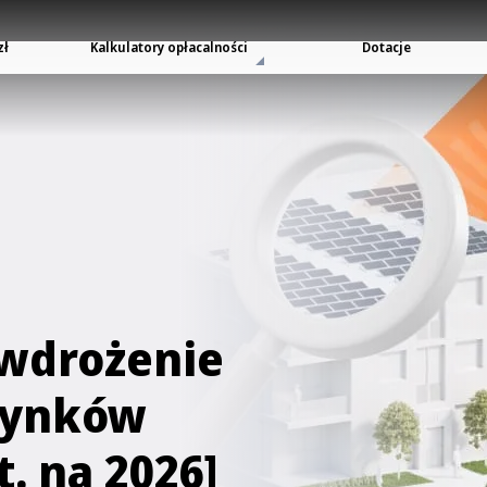
zł
Kalkulatory opłacalności
Dotacje
 wdrożenie
udynków
. na 2026]