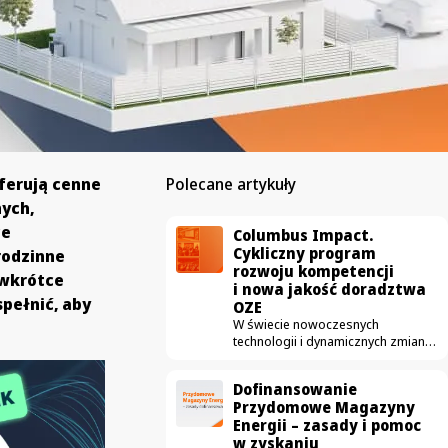
oferują cenne
Polecane artykuły
nych,
ce
Columbus Impact.
Cykliczny program
rodzinne
rozwoju kompetencji
 wkrótce
i nowa jakość doradztwa
spełnić, aby
OZE
W świecie nowoczesnych
technologii i dynamicznych zmian
prawno-gospodarczych,
transformacja energetyczna
Dofinansowanie
potrzebuje czegoś więcej niż
Przydomowe Magazyny
tylko dobrych produktów.
Energii – zasady i pomoc
Potrzebuje bezkompromisowej
w zyskaniu
merytoryki. W Columbus Energy