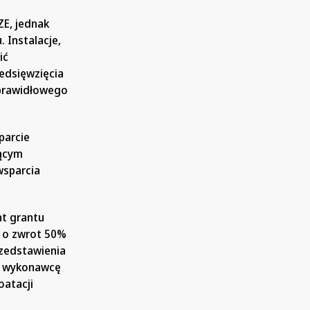
ZE, jednak
 Instalacje,
ić
edsięwzięcia
 prawidłowego
parcie
zącym
wsparcia
nt grantu
ę o zwrot 50%
zedstawienia
ez wykonawcę
oatacji