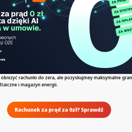
obnizyć rachunki do zera, ale pozyskujmey maksymalne gra
ltaiczne i magazyn energii.
Rachunek za prąd za 0zł? Sprawdź