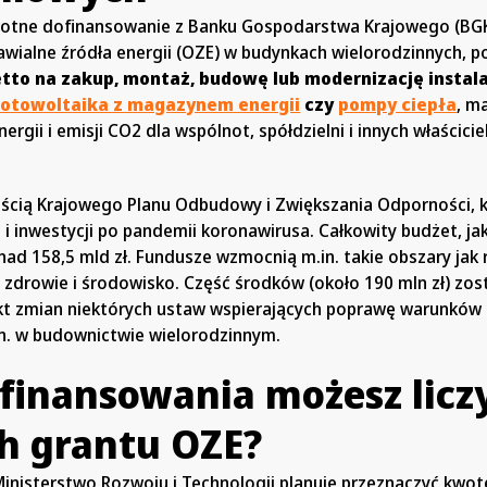
rotne dofinansowanie z Banku Gospodarstwa Krajowego (BG
awialne źródła energii (OZE) w budynkach wielorodzinnych, 
to na zakup, montaż, budowę lub modernizację instala
fotowoltaika z magazynem energii
czy
pompy ciepła
, m
rgii i emisji CO2 dla wspólnot, spółdzielni i innych właściciel
zęścią Krajowego Planu Odbudowy i Zwiększania Odporności, 
i inwestycji po pandemii koronawirusa. Całkowity budżet, jak
nad 158,5 mld zł. Fundusze wzmocnią m.in. takie obszary jak 
, zdrowie i środowisko. Część środków (około 190 mln zł) zos
kt zmian niektórych ustaw wspierających poprawę warunków
n. w budownictwie wielorodzinnym.
ofinansowania możesz licz
h grantu OZE?
Ministerstwo Rozwoju i Technologii planuje przeznaczyć kwot