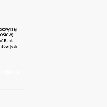
 zazwyczaj
FOŚiGW).
ać Bank
tów. Jeśli
edin
twitter