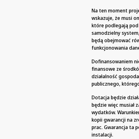
Na ten moment proje
wskazuje, że musi o
które podlegają pod
samodzielny system,
będą obejmować rów
funkcjonowania danej
Dofinansowaniem nie
finansowe ze środkó
działalność gospoda
publicznego, którego
Dotacja będzie dział
będzie więc musiał z
wydatków. Warunkiem
kopii gwarancji na z
prac. Gwarancja ta 
instalacji.