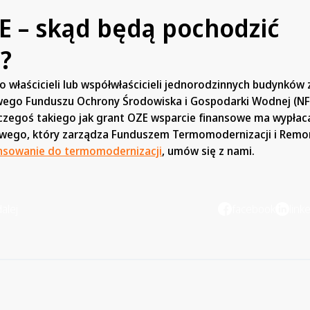
E – skąd będą pochodzić
?
 właścicieli lub współwłaścicieli jednorodzinnych budynków
ego Funduszu Ochrony Środowiska i Gospodarki Wodnej (N
czegoś takiego jak grant OZE wsparcie finansowe ma wypłac
ego, który zarządza Funduszem Termomodernizacji i Remon
nsowanie do termomodernizacji
, umów się z nami.
alej
facebook
link