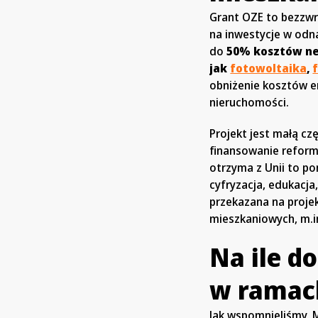
Grant OZE to bezzw
na inwestycje w odn
do
50% kosztów net
jak
fotowoltaika
,
obniżenie kosztów ene
nieruchomości.
Projekt jest małą c
finansowanie reform 
otrzyma z Unii to po
cyfryzacja, edukacja
przekazana na proje
mieszkaniowych, m.i
Na ile d
w ramac
Jak wspomnieliśmy, 