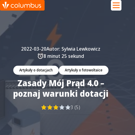
2022-03-20
Autor:
Sylwia Lewkowicz
8 minut 25 sekund
Artykuły o dotacjach
Artykuły o fotowoltaice
Zasady Mój Prąd 4.0 –
poznaj warunki dotacji
3 (5)