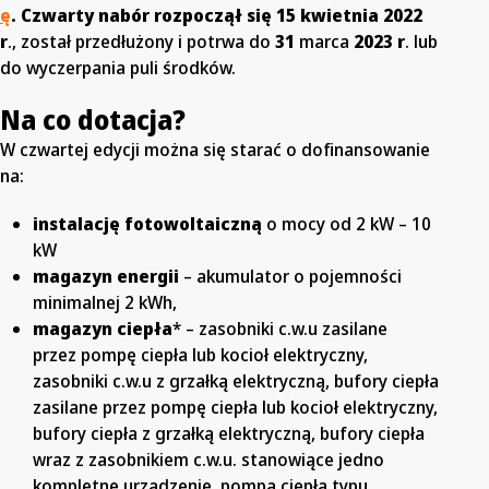
ę
.
Czwarty nabór rozpoczął się 15 kwietnia 2022
r
., został przedłużony i potrwa do
31
marca
2023 r
. lub
do wyczerpania puli środków.
Na co dotacja?
W czwartej edycji można się starać o dofinansowanie
na:
instalację fotowoltaiczną
o mocy od 2 kW – 10
kW
magazyn energii
– akumulator o pojemności
minimalnej 2 kWh,
magazyn ciepła
* – zasobniki c.w.u zasilane
przez pompę ciepła lub kocioł elektryczny,
zasobniki c.w.u z grzałką elektryczną, bufory ciepła
zasilane przez pompę ciepła lub kocioł elektryczny,
bufory ciepła z grzałką elektryczną, bufory ciepła
wraz z zasobnikiem c.w.u. stanowiące jedno
kompletne urządzenie, pompa ciepła typu