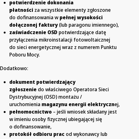
potwierdzenie dokonania
płatności
za wszystkie elementy zgłoszone
do dofinansowania w
pełnej wysokości
dołączonej faktury
(lub paragonu imiennego),
zaświadczenie OSD
potwierdzające datę
przyłączenia mikroinstalacji fotowoltaicznej
do sieci energetycznej wraz z numerem Punktu
Poboru Mocy.
Dodatkowo:
dokument potwierdzający
zgłoszenie
do właściwego Operatora Sieci
Dystrybucyjnej (OSD) montażu /
uruchomienia
magazynu energii elektryczn
ej,
pełnomocnictwo
– jeśli wniosek składany jest
w imieniu osoby fizycznej ubiegającej się
o dofinansowanie,
protokół odbioru prac
od wykonawcy lub