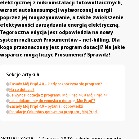
elektrycznej z mikroinstalacji fotowoltaicznych,
wzrost autokonsumpcji wytworzonej energii
poprzez jej magazynowanie, a także zwiększenie
efektywności zarządzania energią elektryczną.
Tegoroczna edycja jest odpowiedzią na nowy
system rozliczeń Prosumentów – net-billing. Dla
kogo przeznaczony jest program dotacji? Na jakie
wsparcie mogą liczyć Prosumenci? Sprawdź!
Sekcje artykułu
Zasady Mój Prąd 4.0 – kiedy rozpoczyna się program?
Na co dotacja?
Ile wynosi dotacja z programu Mój Prąd 4.0 a Mój Prąd 4+
Jakie dokumenty do wniosku o dotację “Mój Prąd”?
Zasady Mój Prąd 4.0 – pytania i odpowiedzi
Instalacje Columbus gotowe na program „Mój Prąd„
AKTUALIZACJA – 17 marca 2023: zakończono czwarty