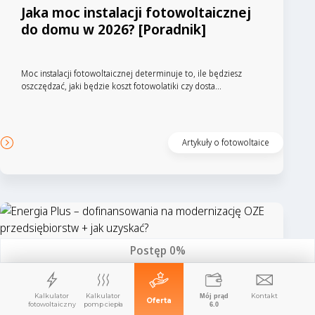
Jaka moc instalacji fotowoltaicznej
do domu w 2026? [Poradnik]
Moc instalacji fotowoltaicznej determinuje to, ile będziesz
oszczędzać, jaki będzie koszt fotowolatiki czy dosta...
Artykuły o fotowoltaice
Postęp
0%
Energia Plus – dofinansowania
na modernizację OZE
przedsiębiorstw + jak uzyskać?
Kalkulator
Kalkulator
Kontakt
Mój prąd
Oferta
fotowoltaiczny
pomp ciepła
6.0