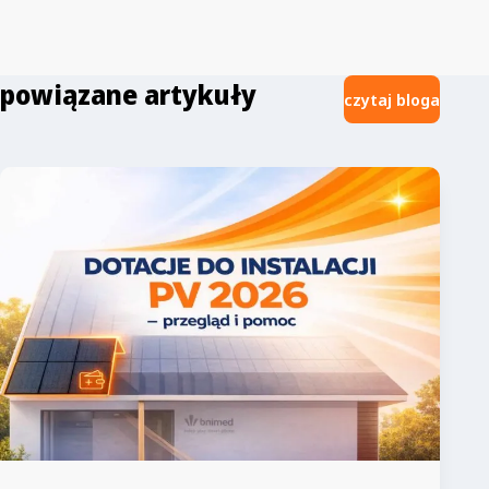
możliwe już jesienią W związku z wnioskami które
złożyło 3 z 5 tzw. sprzedawców z urzędu – Tauron,
Energia i Enea – pierwsze podwyżki cen energii dla
niektórych odbiorców mogą wzrosnąć jeszcze…
powiązane artykuły
czytaj bloga