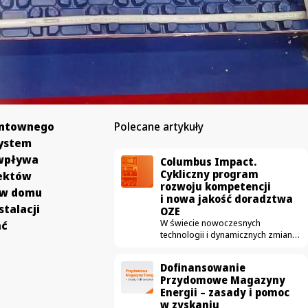
untownego
Polecane artykuły
system
 wpływa
Columbus Impact.
Cykliczny program
jektów
rozwoju kompetencji
i w domu
i nowa jakość doradztwa
stalacji
OZE
W świecie nowoczesnych
ać
technologii i dynamicznych zmian
prawno-gospodarczych,
transformacja energetyczna
Dofinansowanie
potrzebuje czegoś więcej niż
Przydomowe Magazyny
tylko dobrych produktów.
Energii – zasady i pomoc
Potrzebuje bezkompromisowej
w zyskaniu
merytoryki. W Columbus Energy