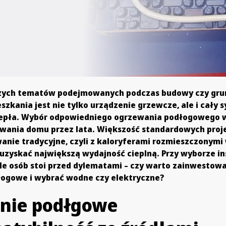
szych tematów podejmowanych podczas budowy czy gr
kania jest nie tylko urządzenie grzewcze, ale i cały 
iepła. Wybór odpowiedniego ogrzewania podłogowego
wania domu przez lata. Większość standardowych pro
anie tradycyjne, czyli z kaloryferami rozmieszczonym
 uzyskać największą wydajność cieplną. Przy wyborze in
le osób stoi przed dylematami – czy warto zainwestow
ogowe i wybrać wodne czy elektryczne?
nie podłgowe