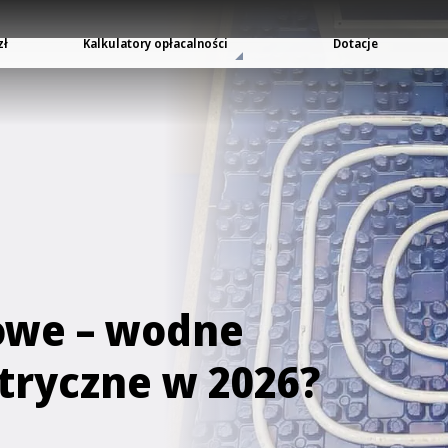
zł
Kalkulatory opłacalności
Dotacje
owe – wodne
tryczne w 2026?