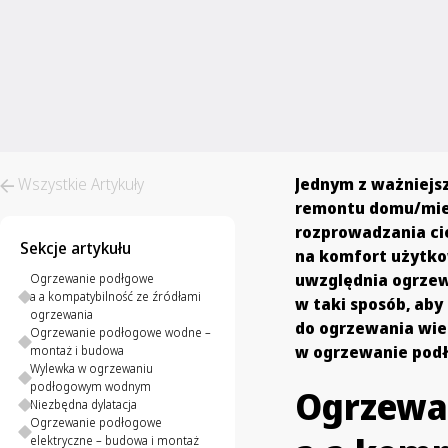
Wszystkie Artykuły
Jednym z ważniej
remontu domu/miesz
rozprowadzania c
Sekcje artykułu
na komfort użytko
uwzględnia ogrzew
Ogrzewanie podłgowe
a a kompatybilność ze źródłami
w taki sposób, aby
ogrzewania
do ogrzewania wie
Ogrzewanie podłogowe wodne –
w ogrzewanie podł
montaż i budowa
Wylewka w ogrzewaniu
podłogowym wodnym
Ogrzewa
Niezbędna dylatacja
Ogrzewanie podłogowe
elektryczne – budowa i montaż