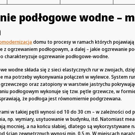
nie podłogowe wodne – m
a
omodernizacja
domu to procesy w ramach których pojawiają 
e z ogrzewaniem podłogowym, a dalej – jakie ogzrewanie p
 co charakteryzuje ogzrewanie podłogowe-wodne.
e wodne składa się z sieci elastycznych rur w zwojach, dzi
ie ma potrzeby wykonywania połączeń w wylewce. System rur
 grzewczego oraz zatopiony w warstwie jastrychu pokrywaj
niu podłogowym wykonuje się tzw. pętle grzewcze, w formie 
sprawiają, że podłoga jest równomiernie podgrzewana.
rami w takiej pętli wynosi od 10 do 30 cm – w zależności od
a, np. wymiary, usytuowanie w budynku, itd. Natomiast me
ją mocniej, a na końcu słabiej, dlatego są wykorzystywane 
 od ścian zewnętrznych wynosi min. 0,5 m. W miejscach naraż