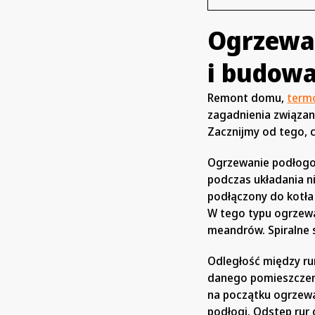
Ogrzewa
i budow
Remont domu,
term
zagadnienia związan
Zacznijmy od tego,
Ogrzewanie podłogow
podczas układania n
podłączony do kotła
W tego typu ogrzewa
meandrów. Spiralne 
Odległość między ru
danego pomieszczeni
na początku ogrzewa
podłogi. Odstęp rur