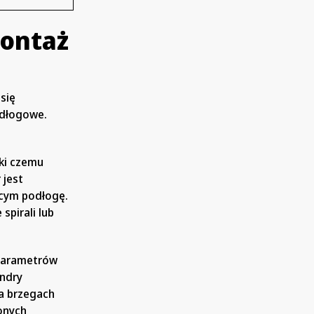
ontaż
się
odłogowe.
ęki czemu
 jest
ącym podłogę.
spirali lub
 parametrów
andry
na brzegach
onych