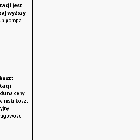
acji jest
zaj wyższy
lub pompa
koszt
tacji
du na ceny
e niski koszt
yjny
sługowość.