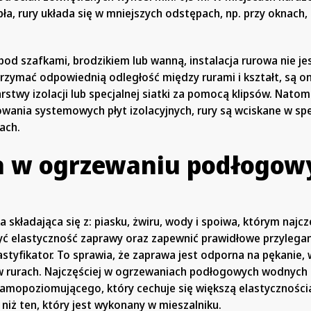
pła, rury układa się w mniejszych odstępach, np. przy oknach,
od szafkami, brodzikiem lub wanną, instalacja rurowa nie je
zymać odpowiednią odległość między rurami i kształt, są o
twy izolacji lub specjalnej siatki za pomocą klipsów. Natom
wania systemowych płyt izolacyjnych, rury są wciskane w sp
tach.
 w ogrzewaniu podłogo
 składająca się z: piasku, żwiru, wody i spoiwa, którym najczę
yć elastyczność zaprawy oraz zapewnić prawidłowe przylegani
lastyfikator. To sprawia, że zaprawa jest odporna na pękanie,
w rurach. Najczęściej w ogrzewaniach podłogowych wodnych 
samopoziomującego, który cechuje się większą elastyczności
niż ten, który jest wykonany w mieszalniku.