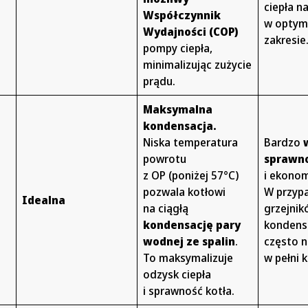
ciepła n
Współczynnik
w optym
Wydajności (COP)
zakresie
pompy ciepła,
minimalizując zużycie
prądu.
Maksymalna
kondensacja.
Niska temperatura
Bardzo
powrotu
sprawn
z OP (poniżej 57°C)
i ekonom
pozwala kotłowi
W przyp
Idealna
na ciągłą
grzejnik
kondensację pary
kondens
wodnej ze spalin
.
często n
To maksymalizuje
w pełni 
odzysk ciepła
i sprawność kotła.