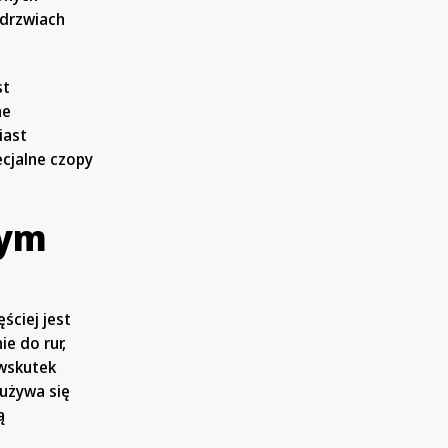
 drzwiach
st
ne
iast
ecjalne czopy
wym
ściej jest
e do rur,
 wskutek
używa się
ą