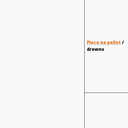
Piece na pellet
/
drewno