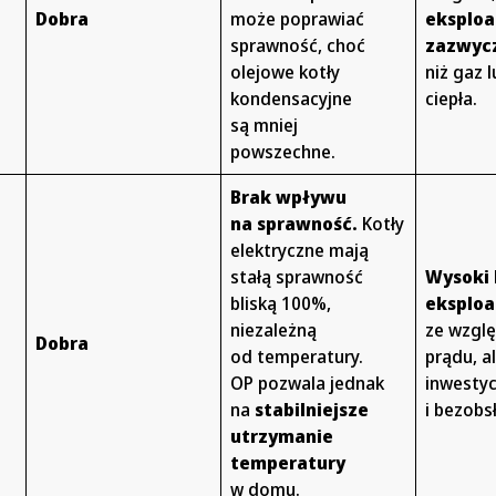
Dobra
może poprawiać
eksploat
sprawność, choć
zazwyc
olejowe kotły
niż gaz 
kondensacyjne
ciepła.
są mniej
powszechne.
Brak wpływu
na sprawność.
Kotły
elektryczne mają
stałą sprawność
Wysoki 
bliską 100%,
eksploa
e
niezależną
ze wzglę
Dobra
od temperatury.
prądu, al
OP pozwala jednak
inwestyc
na
stabilniejsze
i bezob
utrzymanie
temperatury
w domu.