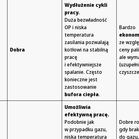
Wydłużenie cykli
pracy.
Duża bezwładność
OP i niska
Bardzo
temperatura
ekonom
zasilania pozwalają
ze wzglę
Dobra
kotłowi na stabilną
ceny pal
pracę
ale wyma
i efektywniejsze
(uzupełn
spalanie. Często
czyszcze
konieczne jest
zastosowanie
bufora ciepła
.
Umożliwia
efektywną pracę.
Podobnie jak
Dobre ro
w przypadku gazu,
gdy bra
niska temperatura
do gazu,