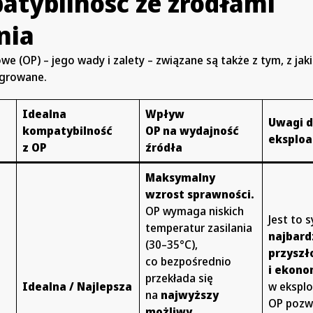
atybilność ze źródłami
nia
 (OP) – jego wady i zalety – związane są także z tym, z jak
egrowane.
Idealna
Wpływ
Uwagi 
kompatybilność
OP na wydajność
eksploa
z OP
źródła
Maksymalny
wzrost sprawności.
OP wymaga niskich
Jest to 
temperatur zasilania
najbard
(30–35°C),
przyszł
co bezpośrednio
i ekono
przekłada się
Idealna / Najlepsza
w eksplo
na
najwyższy
OP pozw
możliwy