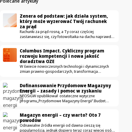
Polecane artykuły
Zenera od podstaw: jak działa system,
który może wyzerować Twój rachunek
za prąd
Rachunki za prąd rosną, a Ty coraz częściej
zastanawiasz się, czy fotowoltaika na dachu naprawdę
się opłaca. Właśnie ruszamy z nowym cyklem wideo
„Zenera od podstaw”, w którym krok po kroku
Columbus Impact. Cykliczny program
pokażemy, jak działa rozwiązanie pozwalające
rozwoju kompetencji i nowa jakość
sprowadzić rachunek za prąd do zera – i skąd bierze
doradztwa OZE
się ta gwarancja. W pierwszym odcinku Michał Kopyść,
W świecie nowoczesnych technologii i dynamicznych
ekspert od nowoczesnej energetyki prosumenckiej,
zmian prawno-gospodarczych, transformacja
wyjaśnia dwie podstawowe kwestie: czym w ogóle jest
energetyczna potrzebuje czegoś więcej niż
Zenera i na czym polega jej partnerstwo…
tylko dobrych produktów. Potrzebuje
Dofinansowanie Przydomowe Magazyny
bezkompromisowej merytoryki. W Columbus Energy
Energii – zasady i pomoc w zyskaniu
doskonale wiemy, że era zwykłej sprzedaży paneli
NFOŚiGW opublikował ostateczne wytyczne
bezpowrotnie minęła. Dzisiejszy klient szuka partnera
programu„Przydomowe Magazyny Energii”.Budżet
biznesowego, który potrafi precyzyjnie zoptymalizować
to imponującymiliard złotych, a zasady zostały
koszty energii. Odpowiedzią na to wyzwanie jest
doprecyzowane tak, by promować tylko najbardziej
Columbus Impact – nasz autorski, elitarny program
Magazyn energii – czy warto? Oto 7
zaawansowane i bezpieczne rozwiązania. Sprawdź,
intensywnego wdrożenia kadry sprzedażowej. Projekt
powodów
co musisz wiedzieć, zanim ruszy nabór. Program
oficjalnie wystartował w maju…
Odnawialne źródła energii od dawna cieszą się
Przydomowe Magazyny Energii – termin naboru Termin
popularnością, jednak dopiero teraz coraz więcej osób
uruchomienia nowego programu Przydomowe