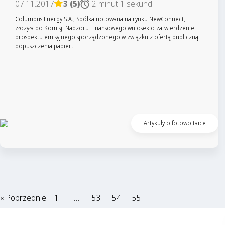
07.11.2017
3 (5)
2 minut 1 sekund
Columbus Energy S.A., Spółka notowana na rynku NewConnect,
złożyła do Komisji Nadzoru Finansowego wniosek o zatwierdzenie
prospektu emisyjnego sporządzonego w związku z ofertą publiczną
dopuszczenia papier...
Czytaj artykuł
Artykuły o fotowoltaice
« Poprzednie
1
…
53
54
55
zapytaj o ofertę