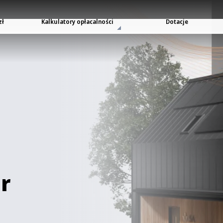
zł
Kalkulatory opłacalności
Dotacje
r