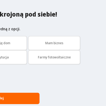
krojoną pod siebie!
dną z opcji.
ję dom
Mam biznes
ytucja
Farmy fotowoltaiczne
lej