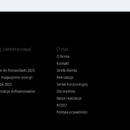
ę zainteresować
O nas
O firmie
Kontakt
e do fotowoltaiki 2025
Strefa klienta
z magazynem energii
Rekrutacja
rze 2025
Serwis korporacyjny
zacja dofinansowanie
Dla mediów
Nasze realizacje
RODO
Polityka prywatności