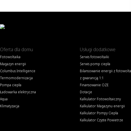
Oferta dla domu
Usługi dodatkowe
Fotowoltaika
Serwis fotowoltaiki
Magazyn energii
Serwis pomp ciepła
Columbus Intelligence
Bilansowanie energii z fotowolta
Termomodernizacja
z gwarancją 1:1
Pompa ciepła
Finansowanie OZE
Ładowarka elektryczna
Dotacje
Aqua
Kalkulator Fotowoltaiczny
Klimatyzacja
Kalkulator Magazynu energii
Kalkulator Pompy Ciepła
Kalkulator Czyste Powietrze