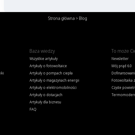
Strona główna
>
Blog
Baza wiedzy
To może Ci
Wszystkie artykuły
Newsletter
Artykuły o fotowoltaice
Mój prąd 6.0
iki
Artykuły o pompach ciepła
Dofinansowani
Artykuły o magazynach energii
Fotowoltaika 
Artykuły o elektromobilności
Czyste powiet
Artykuły o dotacjach
Termomoderni
Artykuły dla biznesu
FAQ