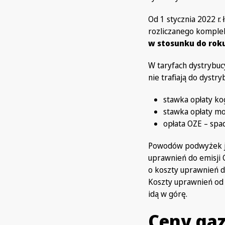
Od 1 stycznia 2022 r
rozliczanego komplek
w stosunku do roku
W taryfach dystrybuc
nie trafiają do dystryb
stawka opłaty ko
stawka opłaty mo
opłata OZE – spa
Powodów podwyżek jes
uprawnień do emisji 
o koszty uprawnień do
Koszty uprawnień od m
idą w górę.
Ceny gaz