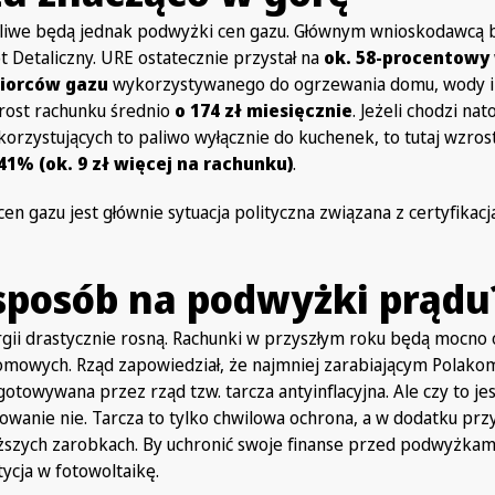
tkliwe będą jednak podwyżki cen gazu. Głównym wnioskodawcą 
Detaliczny. URE ostatecznie przystał na
ok. 58-procentowy
iorców gazu
wykorzystywanego do ogrzewania domu, wody i
zrost rachunku średnio
o 174 zł miesięcznie
. Jeżeli chodzi na
orzystujących to paliwo wyłącznie do kuchenek, to tutaj wzros
41% (ok. 9 zł więcej na rachunku)
.
n gazu jest głównie sytuacja polityczna związana z certyfikacj
 sposób na podwyżki prądu
ergii drastycznie rosną. Rachunki w przyszłym roku będą mocno
mowych. Rząd zapowiedział, że najmniej zarabiającym Polakom 
towywana przez rząd tzw. tarcza antyinflacyjna. Ale czy to je
wanie nie. Tarcza to tylko chwilowa ochrona, a w dodatku pr
ższych zarobkach. By uchronić swoje finanse przed podwyżkam
ycja w fotowoltaikę.