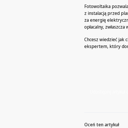
Fotowoltaika pozwala
z instalacją przed p
za energię elektryczn
opłacalny, zwłaszcza w
Chcesz wiedzieć jak 
ekspertem, który dor
Udostępnij artykuł d
Oceń ten artykuł