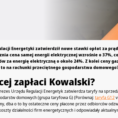
lacji Energetyki zatwierdził nowe stawki opłat za prąd
cznia cena samej energii elektrycznej wzrośnie o 37%, c
ów za energię elektryczną o około 24%. Z kolei ceny g
e to na rachunki przeciętnego gospodarstwa domowego
ęcej zapłaci Kowalski?
ezes Urzędu Regulacji Energetyk zatwierdza taryfy na sprzed
spodarstw domowych (grupa taryfowa G) (Porównaj:
taryfa G12
v
ny, dba o to by ostateczne ceny płacone przez odbiorców odzw
koszty działalności firm energetycznych i odpowiadały aktual