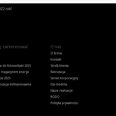
022 rok!
ę zainteresować
O nas
O firmie
Kontakt
e do fotowoltaiki 2025
Strefa klienta
z magazynem energii
Rekrutacja
rze 2025
Serwis korporacyjny
zacja dofinansowanie
Dla mediów
Nasze realizacje
RODO
Polityka prywatności