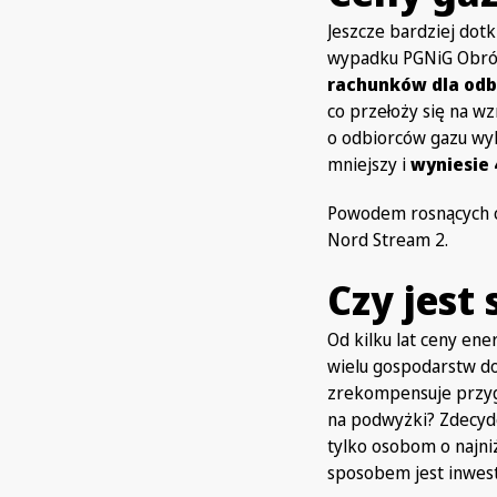
Jeszcze bardziej do
wypadku PGNiG Obrót 
rachunków dla odb
co przełoży się na w
o odbiorców gazu wyk
mniejszy i
wyniesie 
Powodem rosnących ce
Nord Stream 2.
Czy jest
Od kilku lat ceny en
wielu gospodarstw do
zrekompensuje przygo
na podwyżki? Zdecydo
tylko osobom o najni
sposobem jest inwest