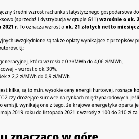
. łączny średni wzrost rachunku statystycznego gospodarstwa
sowo (sprzedaż i dystrybucja w grupie G11)
wzrośnie o ok.
 2021 r.
To oznacza wzrost o
ok. 21 złotych netto miesięc
yjnych uwzględnione są także opłaty wynikające z przepisów p
utorów, tj.:
generacyjnej, która wzrosła z 0 zł/MWh do 4,06 zł/MWh,
cowej – wzrost o ok. 30%,
dek z 2,2 zł/MWh do 0,9 zł/MWh.
t kilka, są to m.in. wysokie ceny energii hurtowej, rosnące k
CO2 czy drożejące surowce na rynkach międzynarodowych. Jeśli
 emisji, wynikają one z tego, że krajowa energetyka oparta je
aja 2019 roku do listopada 2021 r. wzrosły z 100 do 310 zł za 
u znacząco w górę