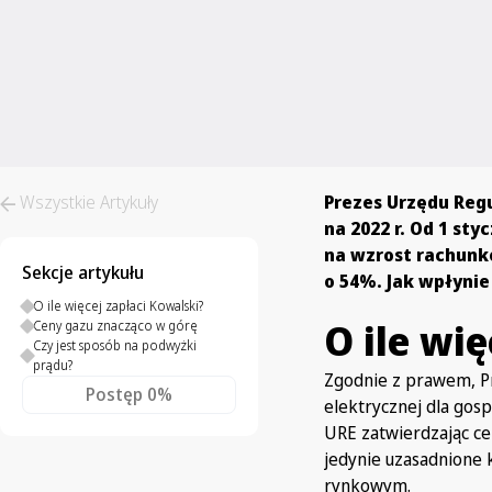
Wszystkie Artykuły
Prezes Urzędu Regu
na 2022 r. Od 1 sty
na wzrost rachunk
Sekcje artykułu
o 54%. Jak wpłyni
O ile więcej zapłaci Kowalski?
O ile wi
Ceny gazu znacząco w górę
Czy jest sposób na podwyżki
prądu?
Zgodnie z prawem, Pr
Postęp
0%
elektrycznej dla go
URE zatwierdzając ce
jedynie uzasadnione 
rynkowym.