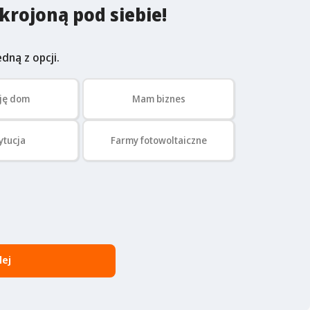
krojoną pod siebie!
dną z opcji.
ję dom
Mam biznes
ytucja
Farmy fotowoltaiczne
lej