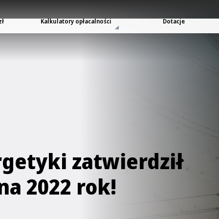
zł
Kalkulatory opłacalności
Dotacje
getyki zatwierdził
na 2022 rok!