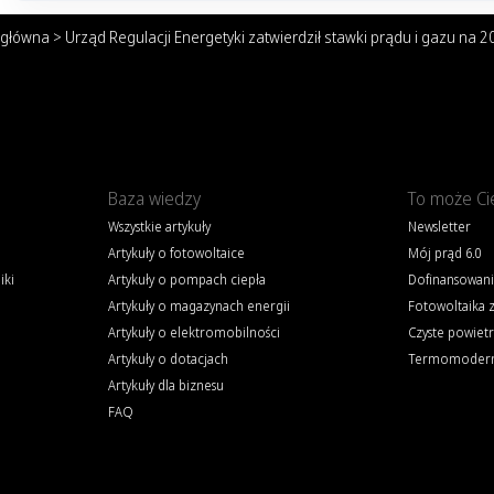
 główna
>
Urząd Regulacji Energetyki zatwierdził stawki prądu i gazu na 2
Baza wiedzy
To może Ci
Wszystkie artykuły
Newsletter
Artykuły o fotowoltaice
Mój prąd 6.0
iki
Artykuły o pompach ciepła
Dofinansowani
Artykuły o magazynach energii
Fotowoltaika 
Artykuły o elektromobilności
Czyste powiet
Artykuły o dotacjach
Termomoderni
Artykuły dla biznesu
FAQ