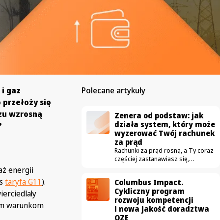
 i gaz
Polecane artykuły
o przełoży się
azu wzrosną
Zenera od podstaw: jak
działa system, który może
?
wyzerować Twój rachunek
za prąd
Rachunki za prąd rosną, a Ty coraz
częściej zastanawiasz się,
czy fotowoltaika na dachu
aż energii
naprawdę się opłaca. Właśnie
s
taryfa G11
).
Columbus Impact.
ruszamy z nowym cyklem wideo
Cykliczny program
„Zenera od podstaw”,
ierciedlały
rozwoju kompetencji
w którym krok po kroku pokażemy,
nym warunkom
i nowa jakość doradztwa
jak działa rozwiązanie pozwalające
sprowadzić rachunek za prąd
OZE