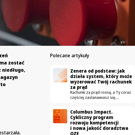
czeń
Polecane artykuły
 ma zostać
ż niedługo,
Zenera od podstaw: jak
działa system, który może
 magazyn
wyzerować Twój rachunek
rto
za prąd
Rachunki za prąd rosną, a Ty coraz
częściej zastanawiasz się,
czy fotowoltaika na dachu
naprawdę się opłaca. Właśnie
Columbus Impact.
ruszamy z nowym cyklem wideo
Cykliczny program
„Zenera od podstaw”,
rozwoju kompetencji
w którym krok po kroku pokażemy,
i nowa jakość doradztwa
jak działa rozwiązanie pozwalające
estarzała.
sprowadzić rachunek za prąd
OZE