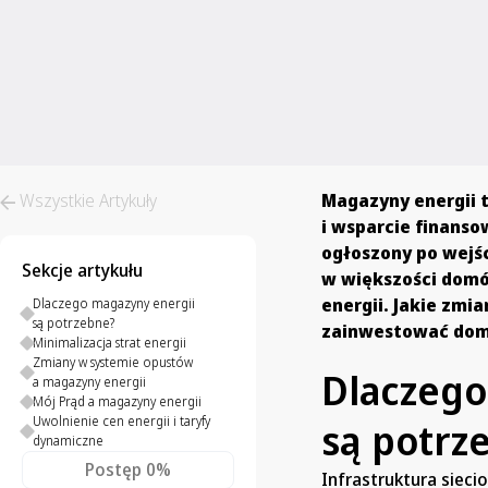
Wszystkie Artykuły
Magazyny energii t
i wsparcie finanso
ogłoszony po wejśc
Sekcje artykułu
w większości domów
energii. Jakie zmi
Dlaczego magazyny energii
są potrzebne?
zainwestować dom
Minimalizacja strat energii
Zmiany w systemie opustów
Dlaczego
a magazyny energii
Mój Prąd a magazyny energii
Uwolnienie cen energii i taryfy
są potrz
dynamiczne
Postęp
0%
Infrastruktura siecio