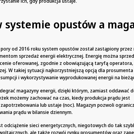
rzystanie ich, gdy produkcja ustaje.
 systemie opustów a mag
j pory od 2016 roku system opustów został zastąpiony przez
mentom sprzedaż energii elektrycznej. Energię można sprzed
 cenie oferowanej, zgodnie z obowiązującą taryfą operatora,
zej. W takiej sytuacji najkorzystniejszą opcją dla prosumenta
sumpcji i wykorzystywanie wyprodukowanej energii na bieżą
degrać magazyny energii, dzięki którym, zamiast oddawać do
żek możemy zachować na czas, kiedy produkcja prądu jest
 zapotrzebowania lub ustaje (noc). Magazyn pozwoli ogranic
ania prądu w bilansie dziennym.
est odciążenie sieci energetycznych, niegotowych do tak szy
towoltaicznych, ale także rozwój rynku prosumentów oraz zap