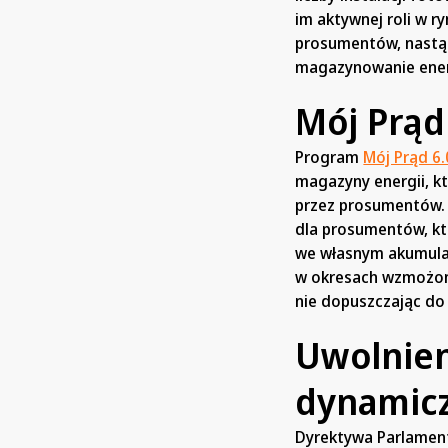
im aktywnej roli w r
prosumentów, nastąp
magazynowanie ener
Mój Prąd
Program
Mój Prąd 6.
magazyny energii, k
przez prosumentów. 
dla prosumentów, kt
we własnym akumulat
w okresach wzmożonej
nie dopuszczając do 
Uwolnieni
dynamic
Dyrektywa Parlamentu