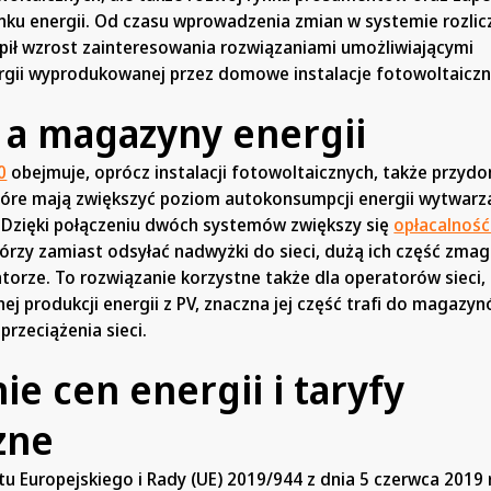
ynku energii. Od czasu wprowadzenia zmian w systemie rozlic
ił wzrost zainteresowania rozwiązaniami umożliwiającymi
gii wyprodukowanej przez domowe instalacje fotowoltaiczn
 a magazyny energii
0
obejmuje, oprócz instalacji fotowoltaicznych, także przy
tóre mają zwiększyć poziom autokonsumpcji energii wytwarz
Dzięki połączeniu dwóch systemów zwiększy się
opłacalność
órzy zamiast odsyłać nadwyżki do sieci, dużą ich część zma
orze. To rozwiązanie korzystne także dla operatorów sieci,
 produkcji energii z PV, znaczna jej część trafi do magazyn
przeciążenia sieci.
e cen energii i taryfy
zne
 Europejskiego i Rady (UE) 2019/944 z dnia 5 czerwca 2019 r