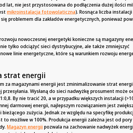
 lat, nie jest przystosowana do podłączenia dużej ilości mik
jest
mikroinstalacja fotowolaticzna
). Rosnąca liczba instalacji
 się problemem dla zakładów energetycznych, ponieważ po
 rozwoju nowoczesnej energetyki konieczne są magazyny ener
ie tylko odciążyć sieci dystrybucyjne, ale także zmniejszyć
nowe linie energetyczne, które są warunkiem rozwoju energ
 strat energii
 za magazynami energii jest zminimalizowanie strat energii
ej przesyłania. Wysłaną do sieci nadwyżkę prosument może 
1:0,8. By nie tracić 20, a w przypadku większych instalacji (
ennej darmowej energii, najlepszym rozwiązaniem jest zwięks
i bieżącego zużycia. Jednak ze względu na specyfikę produkc
est to możliwe w 100%. Produkcja energii zależna jest od pory
dy.
Magazyn energii
pozwala na zachowanie nadwyżek energi