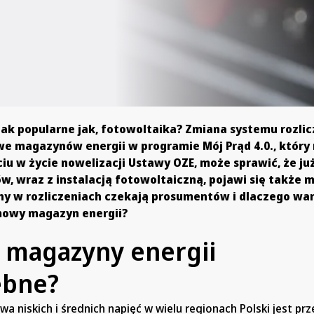
ak popularne jak, fotowoltaika? Zmiana systemu rozli
we magazynów energii w programie Mój Prąd 4.0., który
iu w życie nowelizacji Ustawy OZE, może sprawić, że ju
, wraz z instalacją fotowoltaiczną, pojawi się także
any w rozliczeniach czekają prosumentów i dlaczego wa
owy magazyn energii?
 magazyny energii
ebne?
wa niskich i średnich napięć w wielu regionach Polski jest prz