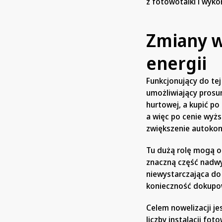
z fotowotaiki i wyko
Zmiany w
energii
Funkcjonujący do te
umożliwiający prosu
hurtowej, a kupić po
a więc po cenie wyżs
zwiększenie autokon
Tu dużą rolę mogą o
znaczną część nadwy
niewystarczająca do
konieczność dokupow
Celem nowelizacji j
liczby instalacji fo