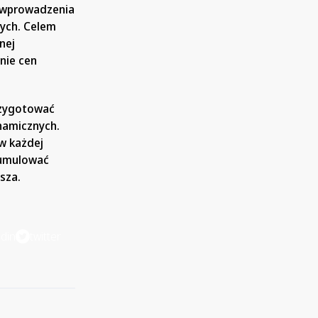
ć wprowadzenia
nych. Celem
nej
nie cen
przygotować
ynamicznych.
 w każdej
kumulować
sza.
edin
twitter