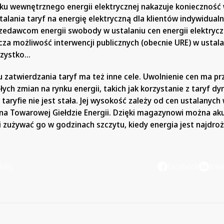
ku wewnętrznego energii elektrycznej nakazuje koniecznoś
alania taryf na energię elektryczną dla klientów indywidual
rzedawcom energii swobody w ustalaniu cen energii elektrycz
cza możliwość interwencji publicznych (obecnie URE) w ustala
wszystko…
u zatwierdzania taryf ma też inne cele. Uwolnienie cen ma 
ych zmian na rynku energii, takich jak korzystanie z taryf d
 taryfie nie jest stała. Jej wysokość zależy od cen ustalanych
y na Towarowej Giełdzie Energii. Dzięki magazynowi można a
 i zużywać go w godzinach szczytu, kiedy energia jest najdroż
alej
facebook
link