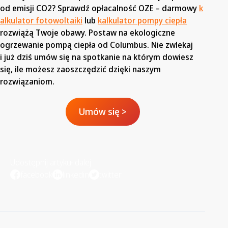
od emisji CO2? Sprawdź opłacalność OZE – darmowy
k
alkulator fotowoltaiki
lub
kalkulator pompy ciepła
rozwiążą Twoje obawy. Postaw na ekologiczne
ogrzewanie pompą ciepła od Columbus. Nie zwlekaj
i już dziś umów się na spotkanie na którym dowiesz
się, ile możesz zaoszczędzić dzięki naszym
rozwiązaniom.
Umów się >
Udostępnij artykuł dalej
facebook
linkedin
twitter