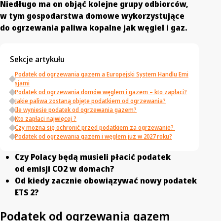
Niedługo ma on objąć kolejne grupy odbiorców,
w tym gospodarstwa domowe wykorzystujące
do ogrzewania paliwa kopalne jak węgiel i gaz.
Sekcje artykułu
Podatek od ogrzewania gazem a Europejski System Handlu Emi
sjami
Podatek od ogrzewania domów węglem i gazem – kto zapłaci?
Jakie paliwa zostaną objęte podatkiem od ogrzewania?
Ile wyniesie podatek od ogrzewania gazem?
Kto zapłaci najwięcej ?
Czy można się ochronić przed podatkiem za ogrzewanie?
Podatek od ogrzewania gazem i węglem już w 2027 roku?
Czy Polacy będą musieli płacić podatek
od emisji CO2 w domach?
Od kiedy zacznie obowiązywać nowy podatek
ETS 2?
Podatek od ogrzewania gazem