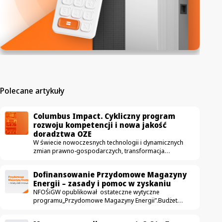
Polecane artykuły
Columbus Impact. Cykliczny program
rozwoju kompetencji i nowa jakość
doradztwa OZE
W świecie nowoczesnych technologii i dynamicznych
zmian prawno-gospodarczych, transformacja
energetyczna potrzebuje czegoś więcej niż
tylko dobrych produktów. Potrzebuje
Dofinansowanie Przydomowe Magazyny
bezkompromisowej merytoryki. W Columbus Energy
Energii – zasady i pomoc w zyskaniu
doskonale wiemy, że era zwykłej sprzedaży paneli
NFOŚiGW opublikował ostateczne wytyczne
bezpowrotnie minęła. Dzisiejszy klient szuka partnera
programu„Przydomowe Magazyny Energii”.Budżet
biznesowego, który potrafi precyzyjnie zoptymalizować
to imponującymiliard złotych, a zasady zostały
koszty energii. Odpowiedzią na to wyzwanie jest
doprecyzowane tak, by promować tylko najbardziej
Columbus Impact – nasz autorski, elitarny program