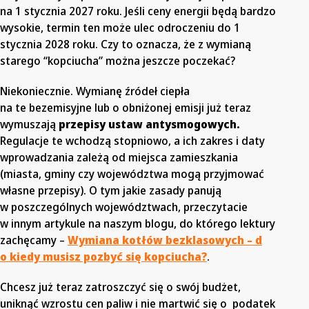
na 1 stycznia 2027 roku. Jeśli ceny energii będą bardzo
wysokie, termin ten może ulec odroczeniu do 1
stycznia 2028 roku. Czy to oznacza, że z wymianą
starego “kopciucha” można jeszcze poczekać?
Niekoniecznie. Wymianę źródeł ciepła
na te bezemisyjne lub o obniżonej emisji już teraz
wymuszają
przepisy ustaw antysmogowych.
Regulacje te wchodzą stopniowo, a ich zakres i daty
wprowadzania zależą od miejsca zamieszkania
(miasta, gminy czy województwa mogą przyjmować
własne przepisy). O tym jakie zasady panują
w poszczególnych województwach, przeczytacie
w innym artykule na naszym blogu, do którego lektury
zachęcamy –
Wymiana kotłów bezklasowych – d
o kiedy musisz pozbyć się kopciucha?
.
Chcesz już teraz zatroszczyć się o swój budżet,
uniknąć wzrostu cen paliw i nie martwić się o podatek