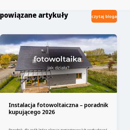
Energia i Enea – pierwsze podwyżki cen energii dla
niektórych odbiorców mogą wzrosnąć jeszcze…
powiązane artykuły
czytaj bloga
Instalacja fotowoltaiczna – poradnik
kupującego 2026