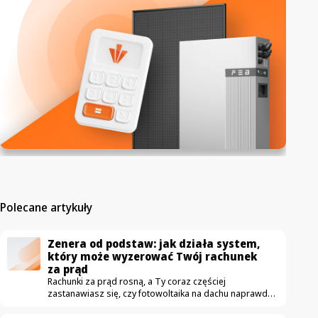
Polecane artykuły
Zenera od podstaw: jak działa system,
który może wyzerować Twój rachunek
za prąd
Rachunki za prąd rosną, a Ty coraz częściej
zastanawiasz się, czy fotowoltaika na dachu naprawdę
się opłaca. Właśnie ruszamy z nowym cyklem wideo
„Zenera od podstaw”, w którym krok po kroku