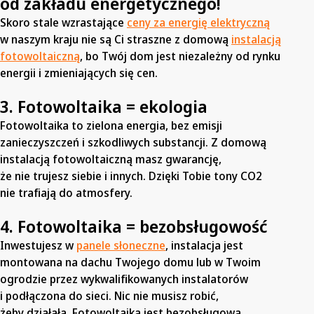
od zakładu energetycznego!
Skoro stale wzrastające
ceny za energię elektryczną
w naszym kraju nie są Ci straszne z domową
instalacją
fotowoltaiczną
, bo Twój dom jest niezależny od rynku
energii i zmieniających się cen.
3. Fotowoltaika = ekologia
Fotowoltaika to zielona energia, bez emisji
zanieczyszczeń i szkodliwych substancji. Z domową
instalacją fotowoltaiczną masz gwarancję,
że nie trujesz siebie i innych. Dzięki Tobie tony CO2
nie trafiają do atmosfery.
4. Fotowoltaika = bezobsługowość
Inwestujesz w
panele słoneczne
, instalacja jest
montowana na dachu Twojego domu lub w Twoim
ogrodzie przez wykwalifikowanych instalatorów
i podłączona do sieci. Nic nie musisz robić,
żeby działała. Fotowoltaika jest bezobsługowa