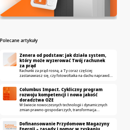
Polecane artykuły
Zenera od podstaw: jak działa system,
który może wyzerować Twój rachunek
za prąd
Rachunki za prąd rosną, a Ty coraz częściej
zastanawiasz się, czy fotowoltaika na dachu naprawdę
się opłaca. Właśnie ruszamy z nowym cyklem wideo
„Zenera od podstaw”, w którym krok po kroku
Columbus Impact. Cykliczny program
pokażemy, jak działa rozwiązanie pozwalające
rozwoju kompetencji i nowa jakość
sprowadzić rachunek za prąd do zera – i skąd bierze
doradztwa OZE
się ta gwarancja. W pierwszym odcinku Michał Kopyść,
W świecie nowoczesnych technologii i dynamicznych
ekspert od nowoczesnej energetyki prosumenckiej,
zmian prawno-gospodarczych, transformacja
wyjaśnia dwie podstawowe kwestie: czym w ogóle jest
energetyczna potrzebuje czegoś więcej niż
Zenera i na czym polega jej partnerstwo…
tylko dobrych produktów. Potrzebuje
Dofinansowanie Przydomowe Magazyny
bezkompromisowej merytoryki. W Columbus Energy
Energii – zasady i pomoc w zyskaniu
doskonale wiemy, że era zwykłej sprzedaży paneli