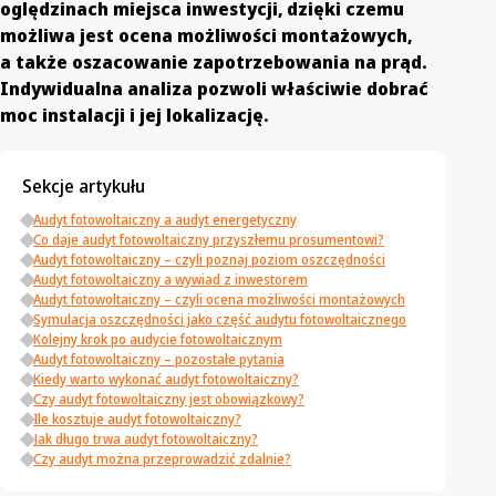
oględzinach miejsca inwestycji, dzięki czemu
możliwa jest ocena możliwości montażowych,
a także oszacowanie zapotrzebowania na prąd.
Indywidualna analiza pozwoli właściwie dobrać
moc instalacji i jej lokalizację.
Sekcje artykułu
Audyt fotowoltaiczny a audyt energetyczny
Co daje audyt fotowoltaiczny przyszłemu prosumentowi?
Audyt fotowoltaiczny – czyli poznaj poziom oszczędności
Audyt fotowoltaiczny a wywiad z inwestorem
Audyt fotowoltaiczny – czyli ocena możliwości montażowych
Symulacja oszczędności jako część audytu fotowoltaicznego
Kolejny krok po audycie fotowoltaicznym
Audyt fotowoltaiczny – pozostałe pytania
Kiedy warto wykonać audyt fotowoltaiczny?
Czy audyt fotowoltaiczny jest obowiązkowy?
Ile kosztuje audyt fotowoltaiczny?
Jak długo trwa audyt fotowoltaiczny?
Czy audyt można przeprowadzić zdalnie?