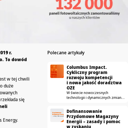
019 r.
Polecane artykuły
o. To dowód
Columbus Impact.
Cykliczny program
rozwoju kompetencji
st w tej chwili
i nowa jakość doradztwa
To duże
OZE
dowanych
W świecie nowoczesnych
technologii i dynamicznych zmian
rzekłada się
prawno-gospodarczych,
neli
transformacja energetyczna
Dofinansowanie
potrzebuje czegoś więcej niż
Przydomowe Magazyny
tylko dobrych produktów.
us Energy.
Energii – zasady i pomoc
Potrzebuje bezkompromisowej
w zyskaniu
merytoryki. W Columbus Energy