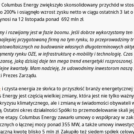
r. Columbus Energy zwiększyło skonsolidowany przychód w sto
o 200% i osiągnęło wzrost zysku netto w ciągu ostatnich 3 lat 
wynosi na 12 listopada ponad 692 mln zł.
my i rozwijamy jest w fazie boomu. Jeśli dobrze wykorzystamy ten 
najlepiej przygotowaną firmą na tym rynku, to przeprowadzimy t
 fotowoltaicznych na budowanie własnych długoterminowych akt
enty rynku OZE, w infrastrukturę e-mobility i technologię. Czas
 szansę, jaką dzisiaj daje ten mega trend energetyki rozproszonej
olejne kwartały. Mam nadzieję, że udowodnimy inwestorom naszą 
ki Prezes Zarządu.
e
i czysta energia ze słońca to przyszłość branży energetycznej
s Energy jest częścią wielkiej zmiany, która jest nie tylko wa
kryzysu klimatycznego, ale i zmianą w świadomości obywateli 
. Ostatni okres działalności Spółki to przemodelowanie skali je
jne etapy. Columbus Energy zawarło umowy o współpracy w zak
icznych o łącznej mocy ponad 355 MW, a także umowy inwestyc
łączną kwotę blisko 5 mln zł. Zakupiło też siedem spółek celow