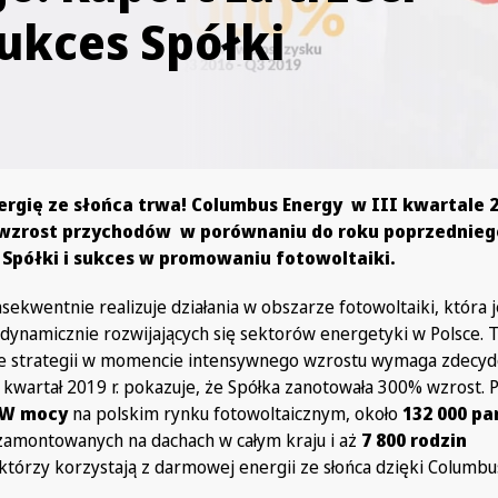
sukces Spółki
rgię ze słońca trwa! Columbus Energy w III kwartale 2
wzrost przychodów w porównaniu do roku poprzednieg
 Spółki i sukces w promowaniu fotowoltaiki.
kwentnie realizuje działania w obszarze fotowoltaiki, która je
 dynamicznie rozwijających się sektorów energetyki w Polsce. 
e strategii w momencie intensywnego wzrostu wymaga zdecy
 kwartał 2019 r. pokazuje, że Spółka zanotowała 300% wzrost. P
MW mocy
na polskim rynku fotowoltaicznym, około
132 000 pa
amontowanych na dachach w całym kraju i aż
7 800 rodzin
 którzy korzystają z darmowej energii ze słońca dzięki Columb