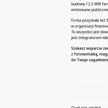
budowę 12,5 MW farm
emitowane publicznie
Firma pozyskała też 
w organizacji finans
To wszystko jest dow
jest integratorem ide
Szukasz wsparcia z
z fotowoltaiką, mag
do Twoje zagadnieni
Udostępnij artykuł d
Oceń ten artykuł