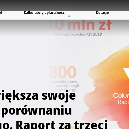
zł
Kalkulatory opłacalności
Dotacje
iększa swoje
 porównaniu
. Raport za trzeci