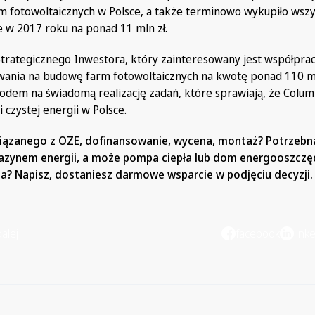
 fotowoltaicznych w Polsce
, a także terminowo wykupiło wszy
 w 2017 roku na ponad 11 mln zł.
Strategicznego Inwestora, który zainteresowany jest współpra
owania na budowę farm fotowoltaicznych na kwotę ponad 110 ml
odem na świadomą realizację zadań, które sprawiają, że Colu
i czystej energii w Polsce.
wiązanego z OZE, dofinansowanie, wycena, montaż? Potrzeb
azynem energii, a może pompa ciepła lub dom energooszcz
a? Napisz, dostaniesz darmowe wsparcie w podjęciu decyzji.
alej
facebook
link