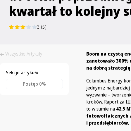
kwartał to kolejny 
3 (5)
Wszystkie Artykuły
Boom na czystą ene
zanotowało 300% 
na dobrą strategię
Sekcje artykułu
Columbus Energy konse
Postęp
0%
jednym z najbardziej
wyzwanie – tworzeni
kroków. Raport za III
to w sumie na
42,5 
fotowoltaicznych
z
i przedsiębiorców
,