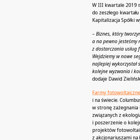
W III kwartale 2019 
do zeszłego kwartału 
Kapitalizacja Spółki 
–
Biznes, który tworzy
a na pewno jesteśmy 
z dostarczania usług
Wejdziemy w nowe segm
najlepiej wykorzystał
kolejne wyzwania i k
dodaje Dawid Zielińs
Farmy fotowoltaiczn
i na świecie. Columbu
w stronę zażegnania 
związanych z ekologią
i poszerzenie o kole
projektów fotowolta
z akcjonariuszami na 