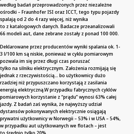
według badań przeprowadzonych przez niezależne
ośrodki – Fraunhofer ISI oraz ICCT, tego typu pojazdy
spalają od 2 do 4 razy więcej, niż wynika
to z katalogowych danych. Badacze przeanalizowali
66 modeli aut, dane zebrane zostały z ponad 100 000.
Deklarowane przez producentów wyniki spalania ok. 1-
3 l/100 km są niskie, ponieważ w cyklu pomiarowym
pozwala im się przez długi czas poruszać
tylko na silniku elektrycznym. Założenia rozmijają się
jednak z rzeczywistością… bo użytkownicy dużo
rzadziej niż przypuszczano korzystają z zasilania
energią elektryczną.W przypadku fabrycznych cyklów
pomiarowych korzystanie z “prądu” wynosi 63% całej
jazdy. Z badań zaś wynika, że najwyższy udział
dystansów pokonywanych elektrycznie osiągają
prywatni użytkownicy w Norwegii – 53% i w USA – 54%,
w przypadku aut użytkowanych we flotach – jest
to średnio tylko 20%.