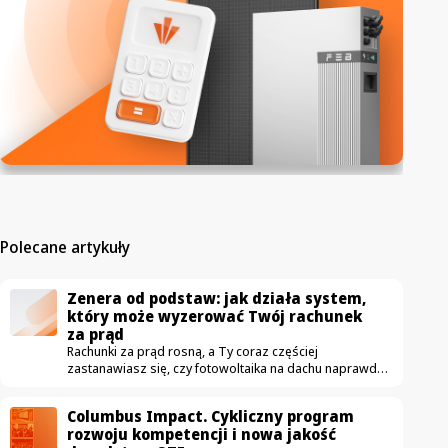
Polecane artykuły
Zenera od podstaw: jak działa system,
który może wyzerować Twój rachunek
za prąd
Rachunki za prąd rosną, a Ty coraz częściej
zastanawiasz się, czy fotowoltaika na dachu naprawdę
się opłaca. Właśnie ruszamy z nowym cyklem wideo
„Zenera od podstaw”, w którym krok po kroku
Columbus Impact. Cykliczny program
pokażemy, jak działa rozwiązanie pozwalające
rozwoju kompetencji i nowa jakość
sprowadzić rachunek za prąd do zera – i skąd bierze