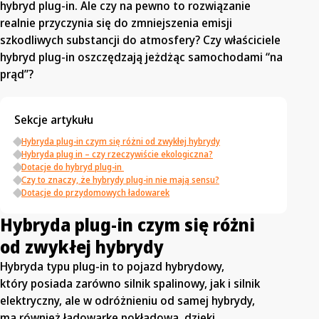
hybryd plug-in. Ale czy na pewno to rozwiązanie
realnie przyczynia się do zmniejszenia emisji
szkodliwych substancji do atmosfery? Czy właściciele
hybryd plug-in oszczędzają jeżdżąc samochodami “na
prąd”?
Sekcje artykułu
Hybryda plug-in czym się różni od zwykłej hybrydy
Hybryda plug in – czy rzeczywiście ekologiczna?
Dotacje do hybryd plug-in
Czy to znaczy, że hybrydy plug-in nie mają sensu?
Dotacje do przydomowych ładowarek
Hybryda plug-in czym się różni
od zwykłej hybrydy
Hybryda typu plug-in to pojazd hybrydowy,
który posiada zarówno silnik spalinowy, jak i silnik
elektryczny, ale w odróżnieniu od samej hybrydy,
ma również ładowarkę pokładową, dzięki