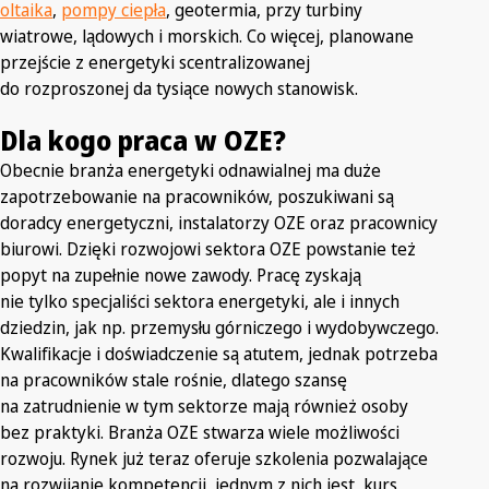
oltaika
,
pompy ciepła
, geotermia, przy turbiny
wiatrowe, lądowych i morskich. Co więcej, planowane
przejście z energetyki scentralizowanej
do rozproszonej da tysiące nowych stanowisk.
Dla kogo praca w OZE?
Obecnie branża energetyki odnawialnej ma duże
zapotrzebowanie na pracowników, poszukiwani są
doradcy energetyczni, instalatorzy OZE oraz pracownicy
biurowi. Dzięki rozwojowi sektora OZE powstanie też
popyt na zupełnie nowe zawody. Pracę zyskają
nie tylko specjaliści sektora energetyki, ale i innych
dziedzin, jak np. przemysłu górniczego i wydobywczego.
Kwalifikacje i doświadczenie są atutem, jednak potrzeba
na pracowników stale rośnie, dlatego szansę
na zatrudnienie w tym sektorze mają również osoby
bez praktyki. Branża OZE stwarza wiele możliwości
rozwoju. Rynek już teraz oferuje szkolenia pozwalające
na rozwijanie kompetencji, jednym z nich jest
kurs