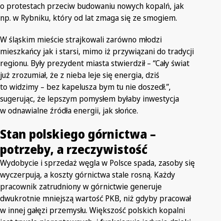
o protestach przeciw budowaniu nowych kopalń, jak
np. w Rybniku, który od lat zmaga się ze smogiem.
W śląskim mieście strajkowali zarówno młodzi
mieszkańcy jak i starsi, mimo iż przywiązani do tradycji
regionu. Były prezydent miasta stwierdził – “Cały świat
już zrozumiał, że z nieba leje się energia, dziś
to widzimy – bez kapelusza bym tu nie doszedł.”,
sugerując, że lepszym pomysłem byłaby inwestycja
w odnawialne źródła energii, jak słońce.
Stan polskiego górnictwa –
potrzeby, a rzeczywistość
Wydobycie i sprzedaż węgla w Polsce spada, zasoby się
wyczerpują, a koszty górnictwa stale rosną. Każdy
pracownik zatrudniony w górnictwie generuje
dwukrotnie mniejszą wartość PKB, niż gdyby pracował
w innej gałęzi przemysłu. Większość polskich kopalni