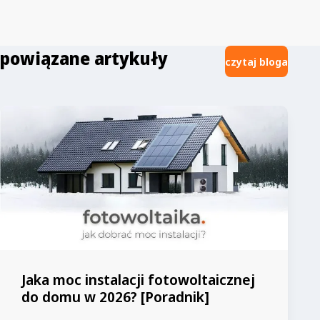
możliwe już jesienią W związku z wnioskami które
złożyło 3 z 5 tzw. sprzedawców z urzędu – Tauron,
Energia i Enea – pierwsze podwyżki cen energii dla
niektórych odbiorców mogą wzrosnąć jeszcze…
powiązane artykuły
czytaj bloga
Jaka moc instalacji fotowoltaicznej
do domu w 2026? [Poradnik]