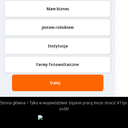
Mam biznes
Jestem rolnikiem
Instytucja
Farmy fotowoltaiczne
Dalej
Strona główna
>
Tylko w województwie śląskim pracę może stracić 41 tys.
osób!