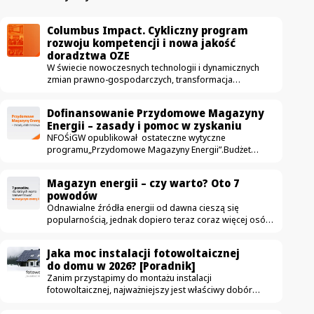
Columbus Impact. Cykliczny program
rozwoju kompetencji i nowa jakość
doradztwa OZE
W świecie nowoczesnych technologii i dynamicznych
zmian prawno-gospodarczych, transformacja
energetyczna potrzebuje czegoś więcej niż
tylko dobrych produktów. Potrzebuje
Dofinansowanie Przydomowe Magazyny
bezkompromisowej merytoryki. W Columbus Energy
Energii – zasady i pomoc w zyskaniu
doskonale wiemy, że era zwykłej sprzedaży paneli
NFOŚiGW opublikował ostateczne wytyczne
bezpowrotnie minęła. Dzisiejszy klient szuka partnera
programu„Przydomowe Magazyny Energii”.Budżet
biznesowego, który potrafi precyzyjnie zoptymalizować
to imponującymiliard złotych, a zasady zostały
koszty energii. Odpowiedzią na to wyzwanie jest
doprecyzowane tak, by promować tylko najbardziej
Columbus Impact – nasz autorski, elitarny program
Magazyn energii – czy warto? Oto 7
zaawansowane i bezpieczne rozwiązania. Sprawdź,
intensywnego wdrożenia kadry sprzedażowej. Projekt
powodów
co musisz wiedzieć, zanim ruszy nabór. Program
oficjalnie wystartował w maju…
Odnawialne źródła energii od dawna cieszą się
Przydomowe Magazyny Energii – termin naboru Termin
popularnością, jednak dopiero teraz coraz więcej osób
uruchomienia nowego programu Przydomowe
zaczyna dostrzegać, że połączenie ich z magazynem
magazyny energii z budżetem 1 mld zł nie jest jeszcze
energii jest najbardziej opłacalnym rozwiązaniem.
doprecyzowany. NFOŚiGW informuje na razie,
Jaka moc instalacji fotowoltaicznej
Magazyny energii nie tylko pozwalają na efektywne
że programu ruszy w drugim lub trzeci kwartale 2026 r….
do domu w 2026? [Poradnik]
gromadzenie nadwyżek energii z fotowoltaiki,
Zanim przystąpimy do montażu instalacji
ale również zwiększają niezależność energetyczną
fotowoltaicznej, najważniejszy jest właściwy dobór
i przyczyniają się do jeszcze większych oszczędności.
mocy systemu. W przypadku gospodarstw domowych
Dlaczego warto zainwestować w magazyn energii? 1.
moc fotowoltaiki powinna być dobrana tak,