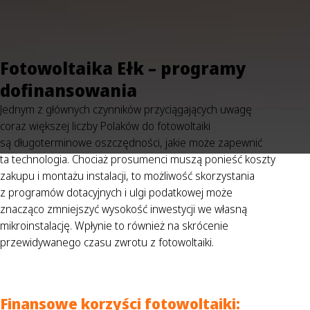
Fotowoltaika Ełk – programy
dofinansowania
Jednym z głównych czynników przyciągających uwagę
coraz większej liczby Polaków do fotowoltaiki
są długoterminowe oszczędności, jakie może zapewnić
ta technologia. Chociaż prosumenci muszą ponieść koszty
zakupu i montażu instalacji, to możliwość skorzystania
z programów dotacyjnych i ulgi podatkowej może
znacząco zmniejszyć wysokość inwestycji we własną
mikroinstalację. Wpłynie to również na skrócenie
przewidywanego czasu zwrotu z fotowoltaiki.
Finansowe korzyści fotowoltaiki: