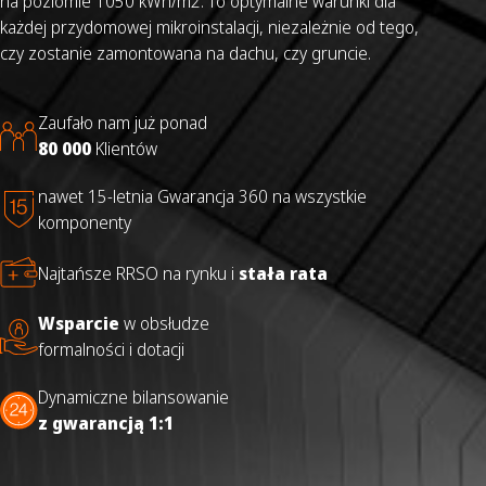
na poziomie 1050 kWh/m2. To optymalne warunki dla
każdej przydomowej mikroinstalacji, niezależnie od tego,
czy zostanie zamontowana na dachu, czy gruncie.
Zaufało nam już ponad
80 000
Klientów
nawet 15-letnia Gwarancja 360 na wszystkie
komponenty
Najtańsze RRSO na rynku i
stała rata
Wsparcie
w obsłudze
formalności i dotacji
Dynamiczne bilansowanie
z gwarancją 1:1