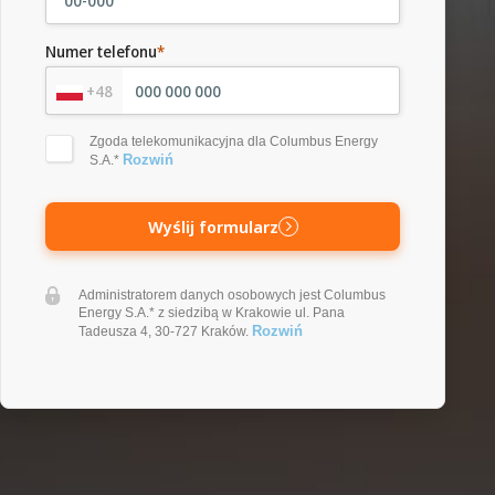
Numer telefonu
*
+48
Zgoda telekomunikacyjna dla Columbus Energy
Rozwiń
S.A.*
Wyślij formularz
Administratorem danych osobowych jest Columbus
Energy S.A.* z siedzibą w Krakowie ul. Pana
Rozwiń
Tadeusza 4, 30-727 Kraków.