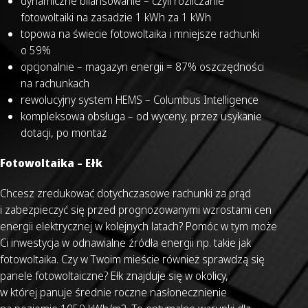
dynamiczne bilansowanie
– czyli rozliczanie
fotowoltaiki na zasadzie 1 kWh za 1 kWh
topowa na świecie
fotowoltaika
i mniejsze rachunki
o 59%
opcjonalnie –
magazyn energii
= 87% oszczędności
na rachunkach
rewolucyjny system HEMS –
Columbus Intelligence
kompleksowa obsługa – od wyceny, przez usykanie
dotacji, po montaż
Fotowoltaika – Ełk
Chcesz zredukować dotychczasowe rachunki za prąd
i zabezpieczyć się przed prognozowanymi wzrostami cen
energii elektrycznej w kolejnych latach? Pomóc w tym może
Ci inwestycja w odnawialne źródła energii np. takie jak
fotowoltaika. Czy w Twoim mieście również sprawdzą się
panele fotowoltaiczne? Ełk znajduje się w okolicy,
w której panuje średnie roczne nasłonecznienie