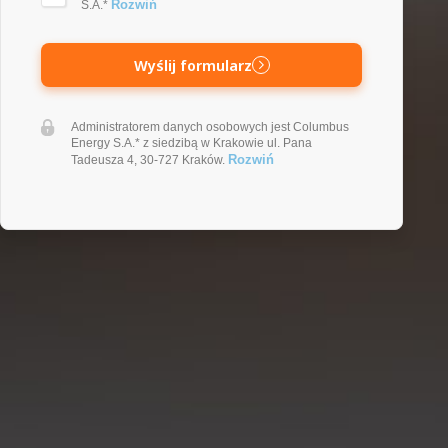
Rozwiń
S.A.*
Wyślij formularz
Administratorem danych osobowych jest Columbus
Energy S.A.* z siedzibą w Krakowie ul. Pana
Rozwiń
Tadeusza 4, 30-727 Kraków.
Fotowoltaika Pszczyna –
przykładowe realizacje