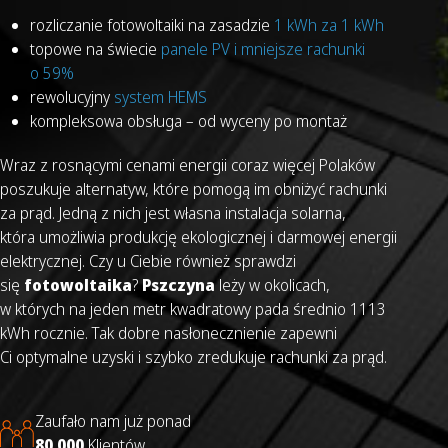
rozliczanie fotowoltaiki na zasadzie
1 kWh za 1 kWh
topowe na świecie
panele PV i mniejsze rachunki
o 59%
rewolucyjny
system HEMS
kompleksowa obsługa – od wyceny po montaż
Wraz z rosnącymi cenami energii coraz więcej Polaków
poszukuje alternatyw, które pomogą im obniżyć rachunki
za prąd. Jedną z nich jest własna instalacja solarna,
która umożliwia produkcję ekologicznej i darmowej energii
elektrycznej. Czy u Ciebie również sprawdzi
się
fotowoltaika
?
Pszczyna
leży w okolicach,
w których na jeden metr kwadratowy pada średnio 1113
kWh rocznie. Tak dobre nasłonecznienie zapewni
Ci optymalne uzyski i szybko zredukuje rachunki za prąd.
Zaufało nam już ponad
80 000
Klientów