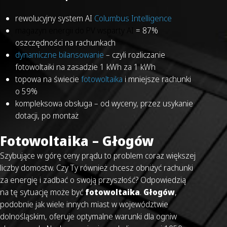
rewolucyjny system AI
Columbus Intelligence
magazyn energii
do PV wsparty AI
= 87%
oszczędności na rachunkach
dynamiczne bilansowanie
– czyli rozliczanie
fotowoltaiki na zasadzie 1 kWh za 1 kWh
topowa na świecie
fotowoltaika
i mniejsze rachunki
o 59%
kompleksowa obsługa – od wyceny, przez usykanie
dotacji, po montaż
Fotowoltaika – Głogów
Szybujące w górę ceny prądu to problem coraz większej
liczby domostw. Czy Ty również chcesz obniżyć rachunki
za energię i zadbać o swoją przyszłość? Odpowiedzią
na tę sytuację może być
fotowoltaika
.
Głogów
,
podobnie jak wiele innych miast w województwie
dolnośląskim, oferuje optymalne warunki dla ogniw