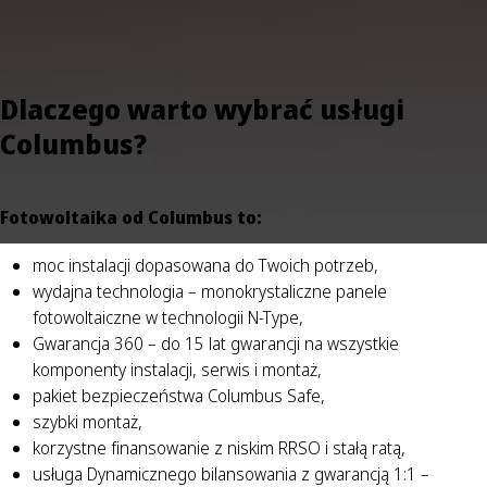
Dlaczego warto wybrać usługi
Columbus?
Fotowoltaika od Columbus to:
moc instalacji dopasowana do Twoich potrzeb,
wydajna technologia – monokrystaliczne panele
fotowoltaiczne w technologii N-Type,
Gwarancja 360 – do 15 lat gwarancji na wszystkie
komponenty instalacji, serwis i montaż,
pakiet bezpieczeństwa Columbus Safe,
szybki montaż,
korzystne finansowanie z niskim RRSO i stałą ratą,
usługa Dynamicznego bilansowania z gwarancją 1:1 –