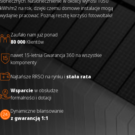
słonecznych. Nasłonecznienie w okolicy wynosi 1050
kWh/m2 na rok, dzięki czemu domowe instalacje mogą
wydajnie pracować. Poznaj resztę korzyści fotowoltaiki!
Zaufało nam już ponad
80 000
Klientów
nawet 15-letnia Gwarancja 360 na wszystkie
komponenty
Najtańsze RRSO na rynku i
stała rata
Wsparcie
w obsłudze
formalności i dotacji
Dynamiczne bilansowanie
z gwarancją 1:1