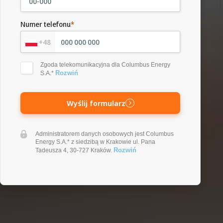
Numer telefonu
*
+48
Zgoda telekomunikacyjna dla Columbus Energy
Rozwiń
S.A.*
Wyślij formularz
Administratorem danych osobowych jest Columbus
Energy S.A.* z siedzibą w Krakowie ul. Pana
Rozwiń
Tadeusza 4, 30-727 Kraków.