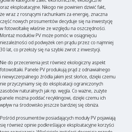
oraz eksploatacyjne. Nikogo nie powinien dziwić fakt,
że wraz z rosnącymi rachunkami za energię, znaczna
część nowych prosumentów decyduje się na inwestycję
w fotowoltaikę właśnie ze względu na oszczędności.
Montaż modułów PV może pomóc w osiągnięciu
niezależności od podwyżek cen prądu przez co najmniej
30 lat, co przełoży się na szybki zwrot z inwestycji.
Nie do przecenienia jest również ekologiczny aspekt
fotowoltaiki. Panele PV produkują prąd z odnawialnego
i niewyczerpalnego źródła jakim jest słońce, dzięki czemu
nie przyczyniamy się do eksploatacji ograniczonych
zasobów naturalnych jak np. węgla. Co ważne, zużyte
panele można poddać recyklingowi, dzięki czemu ich
wpływ na środowisko jeszcze bardziej się obniża.
Pośród prosumentów posiadających moduły PV pojawiają
się również opinie podkreślające eksploatacyjne korzyści
tego rozwiązania. Właściciele instalacji doceniają przede