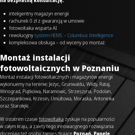
na bezpłatną konsultację.
inteligentny magazyn energii
rachunek 0 zł z gwarancją w umowie
fotowoltaika
wsparta AI
rewolucyjny
system HEMS – Columbus Intelligence
kompleksowa obsługa – od wyceny po montaż.
Montaż instalacji
fotowoltaicznych w Poznaniu
Montaż instalacji fotowoltaicznych i magazynów energii
wykonuemy na terenie: Jeżyc, Grunwaldu, Wildy, Rataj,
Winograd, Piątkowa, Naramowic, Strzeszyna, Podolan,
Szczepankowa, Krzesin, Umultowa, Moraska, Antoninka
oraz Starołęki.
W ostatnim czasie
fotowoltaika
zyskuje na popularności
w całym kraju, a zalety tego innowacyjnego rozwiązania
doceniają też osoby zamieszkujące
Poznań.
Panele