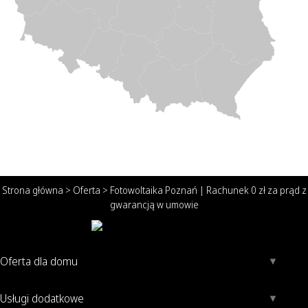
Strona główna
>
Oferta
>
Fotowoltaika Poznań | Rachunek 0 zł za prąd z
gwarancją w umowie
Oferta dla domu
Usługi dodatkowe