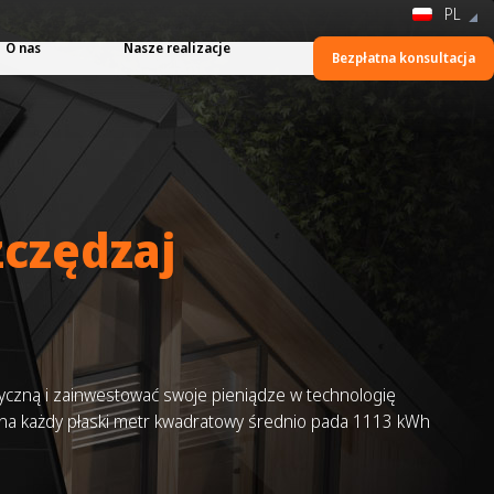
PL
O nas
Nasze realizacje
Bezpłatna konsultacja
zczędzaj
tyczną i zainwestować swoje pieniądze w technologię
m na każdy płaski metr kwadratowy średnio pada 1113 kWh