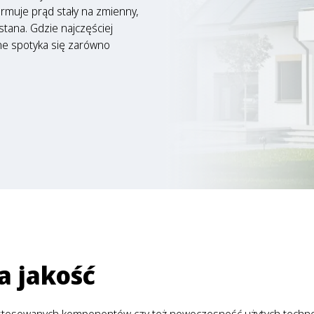
rmuje prąd stały na zmienny,
tana. Gdzie najczęściej
zne spotyka się zarówno
a jakość
astosowanych komponentów czy też nowoczesność użytych technolo