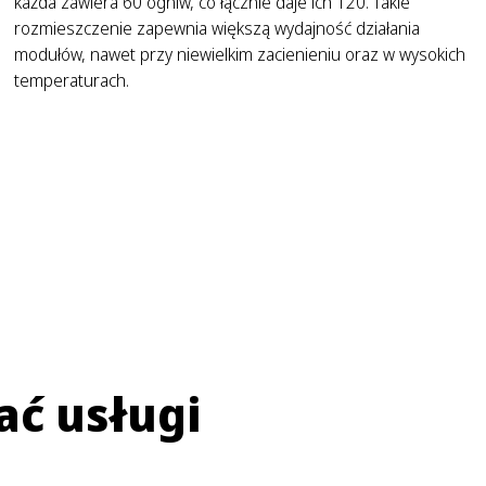
każda zawiera 60 ogniw, co łącznie daje ich 120. Takie
rozmieszczenie zapewnia większą wydajność działania
modułów, nawet przy niewielkim zacienieniu oraz w wysokich
temperaturach.
ać usługi