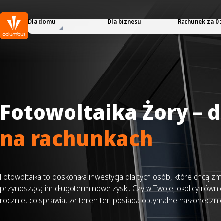
Dla domu
Dla biznesu
Rachunek za 0 
Fotowoltaika Żory – d
na rachunkach
Fotowoltaika to doskonała inwestycja dla tych osób, które chcą 
przynoszącą im długoterminowe zyski. Czy w Twojej okolicy równ
rocznie, co sprawia, że teren ten posiada optymalne nasłonecznien