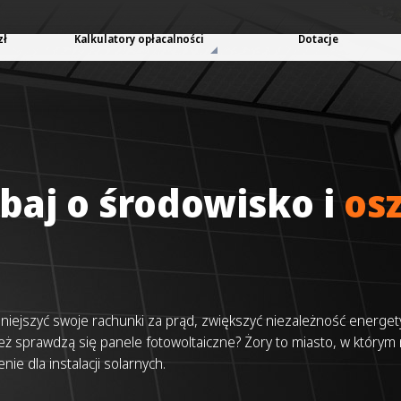
zł
Kalkulatory opłacalności
Dotacje
baj o środowisko i
os
zmniejszyć swoje rachunki za prąd, zwiększyć niezależność energe
ież sprawdzą się panele fotowoltaiczne? Żory to miasto, w który
ie dla instalacji solarnych.