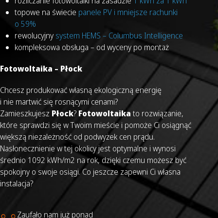
rozliczanie fotowoltaiki na zasadzie
1
kWh
za 1 kWh
topowe na świecie
panele PV i mniejsze rachunki
o 59%
rewolucyjny
system HEMS – Columbus Intelligence
kompleksowa obsługa – od wyceny po montaż
Fotowoltaika – Płock
Chcesz produkować własną ekologiczną energię
i nie martwić się rosnącymi cenami?
Zamieszkujesz
Płock
?
Fotowoltaika
to rozwiązanie,
które sprawdzi się w Twoim mieście i pomoże Ci osiągnąć
większą niezależność od podwyżek cen prądu.
Nasłonecznienie w tej okolicy jest optymalne i wynosi
średnio 1092 kWh/m2 na rok, dzięki czemu możesz być
spokojny o swoje osiągi. Co jeszcze zapewni Ci własna
instalacja?
Zaufało nam już ponad