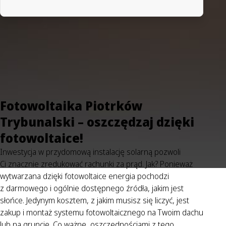
Fotowoltaika Piotrków
Trybunalski – oszczędzaj dzięki
fotowoltaice!
Inwestycja w przydomową instalację solarną pozwoli
Ci znacznie zredukować rachunki za prąd. Jak? Ponieważ
wytwarzana dzięki fotowoltaice energia pochodzi
z darmowego i ogólnie dostępnego źródła, jakim jest
słońce. Jedynym kosztem, z jakim musisz się liczyć, jest
zakup i montaż systemu fotowoltaicznego na Twoim dachu
lub na gruncie. Co ważne, oszczędnościami z tego