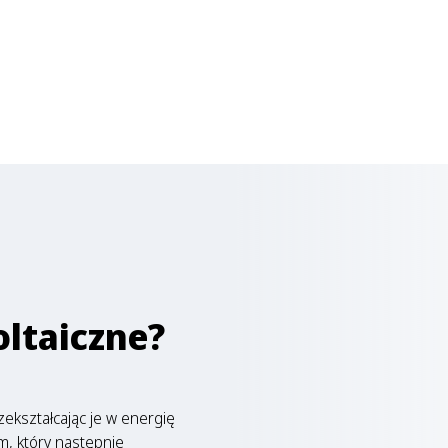
oltaiczne?
ekształcając je w energię
m, który następnie