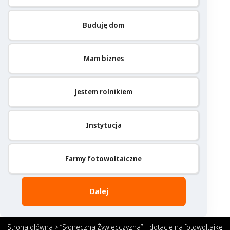
Buduję dom
Mam biznes
Jestem rolnikiem
Instytucja
Farmy fotowoltaiczne
Dalej
Strona główna
>
“Słoneczna Żywiecczyzna” – dotacje na fotowoltaikę