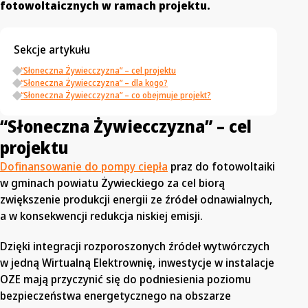
fotowoltaicznych w ramach projektu.
Sekcje artykułu
“Słoneczna Żywiecczyzna” – cel projektu
“Słoneczna Żywiecczyzna” – dla kogo?
“Słoneczna Żywiecczyzna” – co obejmuje projekt?
“Słoneczna Żywiecczyzna” – cel
projektu
Dofinansowanie do pompy ciepła
praz do fotowoltaiki
w gminach powiatu Żywieckiego za cel biorą
zwiększenie produkcji energii ze źródeł odnawialnych,
a w konsekwencji redukcja niskiej emisji.
Dzięki integracji rozporoszonych źródeł wytwórczych
w jedną Wirtualną Elektrownię, inwestycje w instalacje
OZE mają przyczynić się do podniesienia poziomu
bezpieczeństwa energetycznego na obszarze