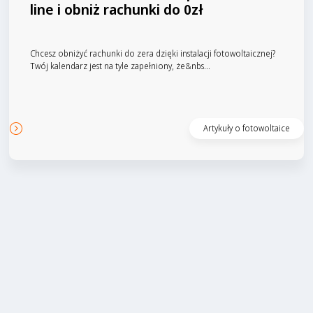
line i obniż rachunki do 0zł
Chcesz obniżyć rachunki do zera dzięki instalacji fotowoltaicznej?
Twój kalendarz jest na tyle zapełniony, że&nbs...
Czytaj artykuł
Artykuły o fotowoltaice