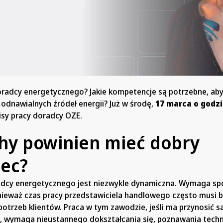
oradcy energetycznego? Jakie kompetencje są potrzebne, ab
odnawialnych źródeł energii? Już w środę,
17 marca o godzi
isy pracy doradcy OZE.
chy powinien mieć dobry
ec?
dcy energetycznego jest niezwykle dynamiczna. Wymaga sp
nieważ czas pracy przedstawiciela handlowego często musi 
trzeb klientów. Praca w tym zawodzie, jeśli ma przynosić s
u, wymaga nieustannego dokształcania się, poznawania techn