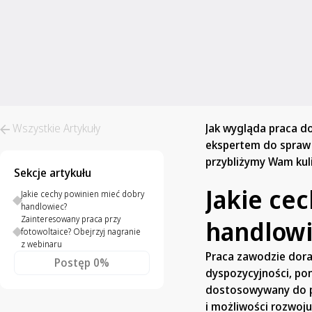
Wszystkie Artykuły
Jak wygląda praca d
ekspertem do spraw 
przybliżymy Wam kul
Sekcje artykułu
Jakie ce
Jakie cechy powinien mieć dobry
handlowiec?
Zainteresowany praca przy
handlowi
fotowoltaice? Obejrzyj nagranie
z webinaru
Praca zawodzie dora
Postęp
0%
dyspozycyjności, po
dostosowywany do po
i możliwości rozwoj