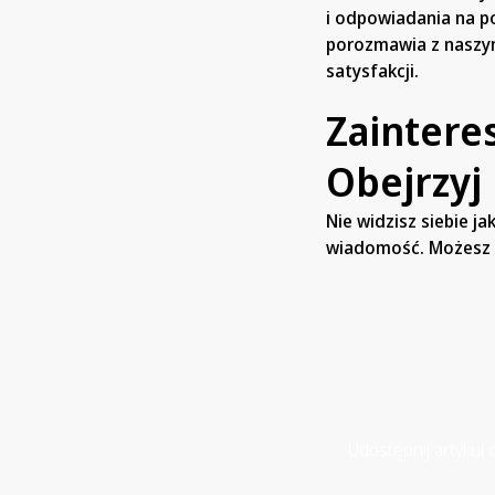
i odpowiadania na po
porozmawia z naszym
satysfakcji.
Zaintere
Obejrzyj
Nie widzisz siebie j
wiadomość. Możesz o
Udostępnij artykuł d