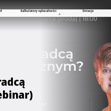
zł
Kalkulatory opłacalności
Dotacje
radcą
binar)