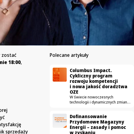
y zostać
Polecane artykuły
nie 18:00
,
Columbus Impact.
Cykliczny program
rozwoju kompetencji
i nowa jakość doradztwa
OZE
W świecie nowoczesnych
technologii i dynamicznych zmian
prawno-gospodarczych,
orej
transformacja energetyczna
Dofinansowanie
być
potrzebuje czegoś więcej niż
Przydomowe Magazyny
tylko dobrych produktów.
atysfakcję
Energii – zasady i pomoc
Potrzebuje bezkompromisowej
ik sprzedaży
w zyskaniu
merytoryki. W Columbus Energy