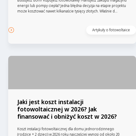
Budujesz dom? Kupujesz fotowoltaikę? Planujesz zakupu magazynu
energii lub pompy ciepła? Jedna błędna decyzja na etapie projektu
może kosztować nawet kilkanaście tysięcy złotych. Właśnie d...
Czytaj artykuł
Artykuły o fotowoltaice
Jaki jest koszt instalacji
fotowoltaicznej w 2026? Jak
finansować i obniżyć koszt w 2026?
Koszt instalacji fotowoltaicznej dla domu jednorodzinnego
(rodzice + 2 dzieci) w 2026 roku najczęściej wynosi od około 20